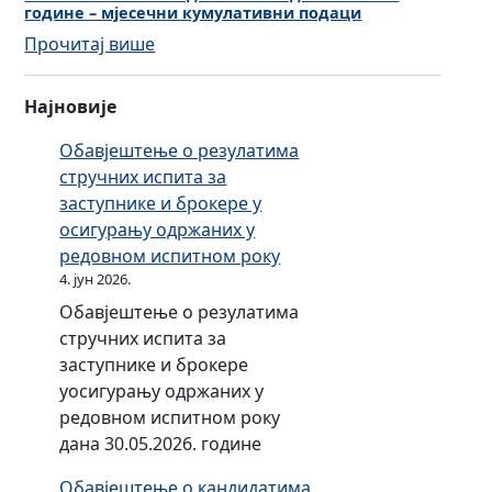
године – мјесечни кумулативни подаци
л
:
Прочитај више
а
И
ћ
с
е
Најновије
п
н
л
Обавјештење о резулатима
е
а
стручних испита за
ш
ћ
заступнике и брокере у
т
е
осигурању одржаних у
е
н
редовном испитном року
т
е
4. јун 2026.
е
ш
о
Обавјештење о резулатима
т
д
стручних испита за
е
0
заступнике и брокере
т
1
уосигурању одржаних у
е
.
редовном испитном року
о
0
дана 30.05.2026. године
д
1
Обавјештење о кандидатима
0