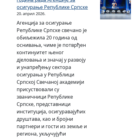
2
н
осигурање Републике Српске
0
и
20. април 2026.
2
к
Агенција за осигурање
3
у
Републике Српске свечано је
.
м
обиљежила 20 година од
г
у
оснивања, чиме је потврђен
о
л
континуитет њеног
д
а
дјеловања и значај у развоју
и
т
и унапређењу сектора
н
и
осигурања у Републици
е
в
Српској Свечаној академији
–
н
присуствовали су
м
и
званичници Републике
ј
п
Српске, представници
е
о
институција, осигуравајућих
с
д
друштава, као и бројни
е
а
партнери и гости из земље и
ч
ц
региона, укључујући
н
и