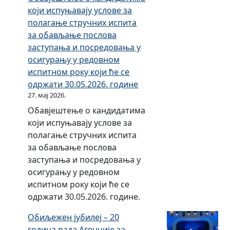
.
који испуњавају услове за
1
2
полагање стручних испита
.
0
за обављање послова
0
2
заступања и посредовања у
1
4
осигурању у редовном
.
.
испитном року који ће се
2
г
одржати 30.05.2026. године
0
о
27. мај 2026.
0
д
Обавјештење о кандидатима
7
и
који испуњавају услове за
.
н
полагање стручних испита
д
е
за обављање послова
о
–
заступања и посредовања у
3
м
осигурању у редовном
1
ј
испитном року који ће се
.
е
одржати 30.05.2026. године.
1
с
2
е
Обиљежен јубилеј – 20
.
ч
година рада Агенције за