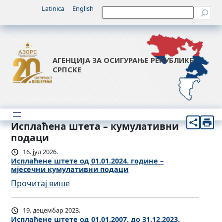
Latinica
English
Претрага
АГЕНЦИЈА ЗА ОСИГУРАЊЕ РЕПУБЛИКЕ
СРПСКЕ
Исплаћена штета – кумулативни
подаци
16. јул 2026.
Исплаћене штете од 01.01.2024. године –
мјесечни кумулативни подаци
:
Прочитај више
И
с
19. децембар 2023.
п
Исплаћене штете од 01.01.2007. до 31.12.2023.