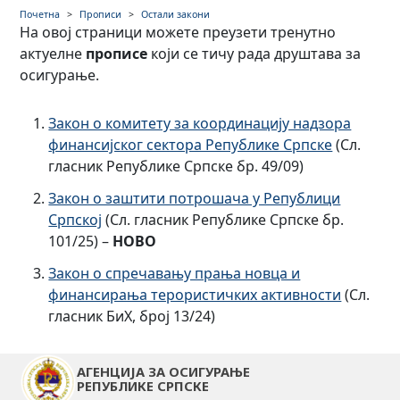
Одлуке
Почетна
Прописи
Остали закони
На овој страници можете преузети тренутно
Опште смјернице, упутства и закључци
Акти у припреми
актуелне
прописе
који се тичу рада друштава за
Акти у припреми
осигурање.
Закон о комитету за координацију надзора
финансијског сектора Републике Српске
(Сл.
гласник Републике Српске бр. 49/09)
Закон о заштити потрошача у Републици
Српској
(Сл. гласник Републике Српске бр.
101/25) –
НОВО
Закон о спречавању прања новца и
финансирања терористичких активности
(Сл.
гласник БиХ, број 13/24)
АГЕНЦИЈА ЗА ОСИГУРАЊЕ
РЕПУБЛИКЕ СРПСКЕ