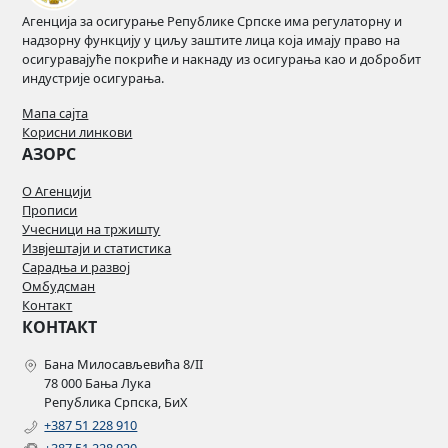
Агенција за осигурање Републике Српске има регулаторну и
надзорну функцију у циљу заштите лица која имају право на
осигуравајуће покриће и накнаду из осигурања као и добробит
индустрије осигурања.
Мапа сајта
Корисни линкови
АЗОРС
О Агенцији
Прописи
Учесници на тржишту
Извјештаји и статистика
Сарадња и развој
Омбудсман
Контакт
КОНТАКТ
Бана Милосављевића 8/II
78 000 Бања Лука
Република Српска, БиХ
+387 51 228 910