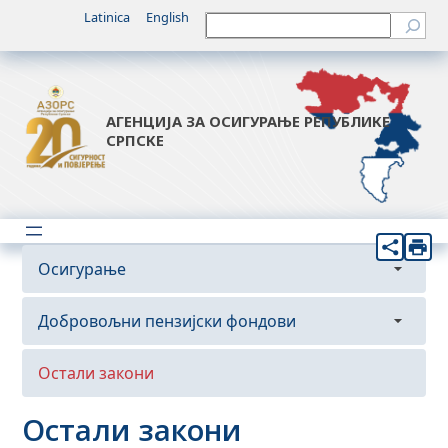
Latinica
English
Претрага
АГЕНЦИЈА ЗА ОСИГУРАЊЕ РЕПУБЛИКЕ
СРПСКЕ
Осигурање
Закони
Добровољни пензијски фондови
Правилници
Закони
Остали закони
Одлуке
Правилници
Остали закони
Тарифе