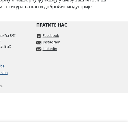
 из осигурања као и добробит индустрије
ПРАТИТЕ НАС
ића 8/II
Facebook
а
Instagram
а, БиХ
Linkedin
.ba
rs.ba
а.