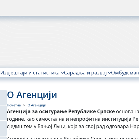
у
Извјештаји и статистика
Сарадња и развој
Омбудсма
О Агенцији
Почетна
О Агенцији
Агенција за осигурање Републике Српске
основана 
године, као самостална и непрофитна институција Ре
сједиштем у Бањој Луци, која за свој рад одговара Н
Агенција за осигурање Републике Српске има регулат