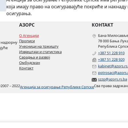
која имају право на осигуравајуће покриће и накнаду
осигурања.
АЗОРС
КОНТАКТ
О Агенцији
Бана Милосављев
Прописи
78 000 Бања Лук
 надзорну
Учесници на тржишту
Република Српск
ајуће
Извјештаји и статистика
+387 51 228 910
Сарадња и развој
+387 51 228 920
Омбудсман
kabinet@azors.rs
Контакт
potrosaci@azors.
szzp@azors.rs.ba
©
2007 – 2022
Сва права задржан
Агенција за осигурање Републике Српске