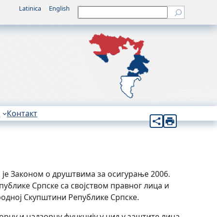
Latinica
English
Претрага
н
Контакт
је Законом о друштвима за осигурање 2006.
публике Српске са својством правног лица и
ародној Скупштини Републике Српске.
орну и надзорну функцију у циљу заштите лица