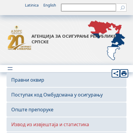
Latinica
English
Претрага
АГЕНЦИЈА ЗА ОСИГУРАЊЕ РЕПУБЛИКЕ
СРПСКЕ
Правни оквир
Поступак код Омбудсмана у осигурању
Опште препоруке
Извод из извјештаја и статистика