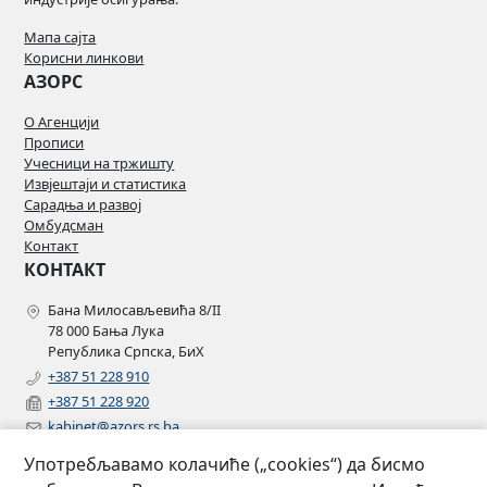
Мапа сајта
Корисни линкови
АЗОРС
О Агенцији
Прописи
Учесници на тржишту
Извјештаји и статистика
Сарадња и развој
Омбудсман
Контакт
КОНТАКТ
Бана Милосављевића 8/II
78 000 Бања Лука
Република Српска, БиХ
+387 51 228 910
+387 51 228 920
kabinet@azors.rs.ba
potrosaci@azors.rs.ba
Употребљавамо колачиће („cookies“) да бисмо
szzp@azors.rs.ba