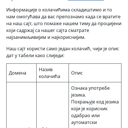
Информације о колачићима складиштимо и то
нам омогућава да вас препознамо када се вратите
на наш сајт, што помаже нашем тиму да процијени
који садржај са нашег сајта сматрате
најзанимљивијим и најкориснијим.
Наш сајт користи само један колачић, чији је опис
дат у табели како слиједи:
Назив
Домена
Опис
колачића
Ознака употребе
језика.
Похрањује код језика
који је корисник
одабрао или
аутоматски