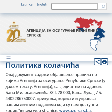
Latinica
English
Претрага
АГЕНЦИЈА ЗА ОСИГУРАЊЕ РЕПУБЛИКЕ
СРПСКЕ
Политика колачића
Овај документ садржи објашњење правила по
којима Агенција за осигурање Републике Српске (у
даљем тексту: Агенција), са сједиштем на адреси:
Бана Милосављевића 8/II, 78 000, Бања Лука, ЈИБ:
4402286750007, прикупља, користи и управља
вашим личним подацима који су нам доступни
коришћењем web stranice:
www.azors.rs.ba
.