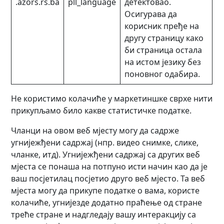
.azors.rs.ba
pll_language
детектовао.
Осигурава да
корисник пређе на
другу страницу како
би страница остала
на истом језику без
поновног одабира.
Не користимо колачиће у маркетиншке сврхе нити
прикупљамо било какве статистичке податке.
Чланци на овом веб мјесту могу да садрже
угнијежђени садржај (нпр. видео снимке, слике,
чланке, итд). Угнијежђени садржај са других веб
мјеста се понаша на потпуно исти начин као да је
ваш посјетилац посјетио друго веб мјесто. Та веб
мјеста могу да прикупе податке о вама, користе
колачиће, угнијезде додатно праћење од стране
треће стране и надгледају вашу интеракцију са