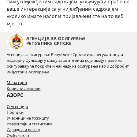
тим угнијежђеним садржајем, укључујући праћење
ваше интеракције са угнијежђеним садржајем
уколико имате налог и пријављени сте на то веб
мјесто.
АГЕНЦИЈА ЗА ОСИГУРАЊЕ
РЕПУБЛИКЕ СРПСКЕ
Агенција за осигурање Републике Српске има регулаторну и
надзорну функцију у циљу заштите лица која имају право на
осигуравајуће покриће и накнаду из осигурања као и добробит
индустрије осигурања.
Мапа сајта
Корисни линкови
АЗОРС
О Агенцији
Прописи
Учесници на тржишту
Извјештаји и статистика
Сарадња и развој
Омбудсман