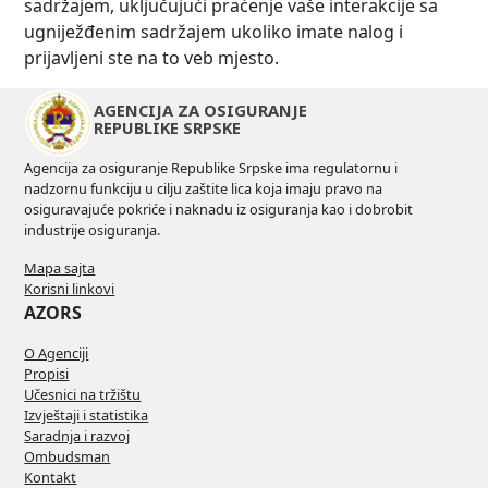
sadržajem, uključujući praćenje vaše interakcije sa
ugniježđenim sadržajem ukoliko imate nalog i
prijavljeni ste na to veb mjesto.
AGENCIJA ZA OSIGURANJE
REPUBLIKE SRPSKE
Agencija za osiguranje Republike Srpske ima regulatornu i
nadzornu funkciju u cilju zaštite lica koja imaju pravo na
osiguravajuće pokriće i naknadu iz osiguranja kao i dobrobit
industrije osiguranja.
Mapa sajta
Korisni linkovi
AZORS
O Agenciji
Propisi
Učesnici na tržištu
Izvještaji i statistika
Saradnja i razvoj
Ombudsman
Kontakt