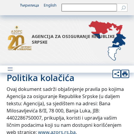
Ћирилица
English
Претрага
AGENCIJA ZA OSIGURANJE REPUBLIKE
SRPSKE
Politika kolačića
Ovaj dokument sadrži objašnjenje pravila po kojima
Agencija za osiguranje Republike Srpske (u daljem
tekstu: Agencija), sa sjedištem na adresi: Bana
Milosavljevića 8/II, 78 000, Banja Luka, JIB:
4402286750007, prikuplja, koristi i upravlja vašim
ličnim podacima koji su nam dostupni korišćenjem
web stranice:
www.azors.rs.ba
.