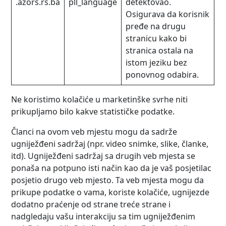
.azors.rs.ba
pll_language
detektovao.
Osigurava da korisnik
pređe na drugu
stranicu kako bi
stranica ostala na
istom jeziku bez
ponovnog odabira.
Ne koristimo kolačiće u marketinške svrhe niti
prikupljamo bilo kakve statističke podatke.
Članci na ovom veb mjestu mogu da sadrže
ugniježđeni sadržaj (npr. video snimke, slike, članke,
itd). Ugniježđeni sadržaj sa drugih veb mjesta se
ponaša na potpuno isti način kao da je vaš posjetilac
posjetio drugo veb mjesto. Ta veb mjesta mogu da
prikupe podatke o vama, koriste kolačiće, ugnijezde
dodatno praćenje od strane treće strane i
nadgledaju vašu interakciju sa tim ugniježđenim