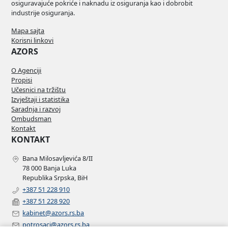
osiguravajuće pokriće i naknadu iz osiguranja kao i dobrobit
industrije osiguranja.
Mapa sajta
Korisni linkovi
AZORS
O Agenciji
Propisi
Učesnici na tržištu
Izvještaji i statistika
Saradnja i razvoj
Ombudsman
Kontakt
KONTAKT
Bana Milosavljevića 8/II
78 000 Banja Luka
Republika Srpska, BiH
+387 51 228 910
+387 51 228 920
kabinet@azors.rs.ba
potrosaci@azors.rs.ba