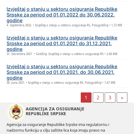
Izvještaj o stanju u sektoru osiguranja Republike
Srpske za period od 01.01.2022 do 30.06.2022.
godine
4. Septembra 2022. • Izvještaj o stanju u sektoru osiguranja RS, Polugodišnji • 1,72 MB
Izvještaj o stanju u sektoru osiguranja Republike
Srpske za period od 01.01.2021 do 31.12.2021.
godine
31. Decembra 2021. • Godišnji, Izvještaj o stanju u sektoru osiguranja RS • 2,00 MB
Izvještaj o stanju u sektoru osiguranja Republike
Srpske za period od 01.01.2021. do 30.06.2021.
godine
30. Juna 2021. • Izvještaj o stanju u sektoru osiguranja RS, Polugodišnji • 1,67 MB
1
2
3
»
AGENCIJA ZA OSIGURANJE
REPUBLIKE SRPSKE
Agencija za osiguranje Republike Srpske ima regulatornu i
nadzornu funkciju u cilju zaštite lica koja imaju pravo na