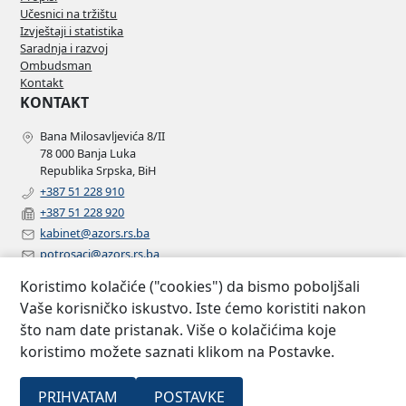
Učesnici na tržištu
Izvještaji i statistika
Saradnja i razvoj
Ombudsman
Kontakt
KONTAKT
Bana Milosavljevića 8/II
78 000 Banja Luka
Republika Srpska, BiH
+387 51 228 910
+387 51 228 920
kabinet@azors.rs.ba
potrosaci@azors.rs.ba
szzp@azors.rs.ba
Koristimo kolačiće ("cookies") da bismo poboljšali
PRATITE NAS
Vaše korisničko iskustvo. Iste ćemo koristiti nakon
što nam date pristanak. Više o kolačićima koje
Facebook
koristimo možete saznati klikom na Postavke.
Instagram
Linkedin
2007 –
Sva prava
PRIHVATAM
POSTAVKE
Agencija za osiguranje Republike
©