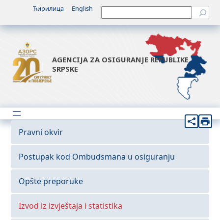
Ћирилица
English
Претрага
AGENCIJA ZA OSIGURANJE REPUBLIKE
SRPSKE
Pravni okvir
Postupak kod Ombudsmana u osiguranju
Opšte preporuke
Izvod iz izvještaja i statistika