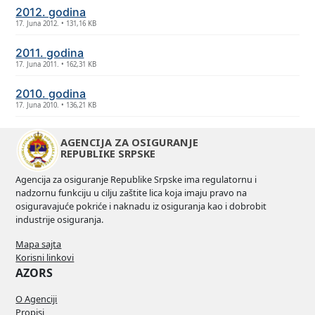
2012. godina
17. Juna 2012. • 131,16 KB
2011. godina
17. Juna 2011. • 162,31 KB
2010. godina
17. Juna 2010. • 136,21 KB
AGENCIJA ZA OSIGURANJE
REPUBLIKE SRPSKE
Agencija za osiguranje Republike Srpske ima regulatornu i
nadzornu funkciju u cilju zaštite lica koja imaju pravo na
osiguravajuće pokriće i naknadu iz osiguranja kao i dobrobit
industrije osiguranja.
Mapa sajta
Korisni linkovi
AZORS
O Agenciji
Propisi