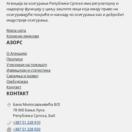
РЕПУБЛИЦИ
СРПСКОЈ 2023.
Агенција за осигурање Републике Српске има регулаторну и
ГОДИНА
СРПСКОЈ 2024.
надзорну функцију у циљу заштите лица која имају право на
ГОДИНА
осигуравајуће покриће и накнаду из осигурања као и добробит
индустрије осигурања.
Мапа сајта
Корисни линкови
АЗОРС
О Агенцији
Прописи
Учесници на тржишту
Извјештаји и статистика
Сарадња и развој
Омбудсман
Контакт
КОНТАКТ
Бана Милосављевића 8/II
78 000 Бања Лука
Република Српска, БиХ
+387 51 228 910
+387 51 228 920