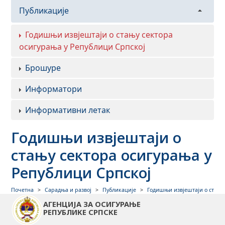
Публикације
Годишњи извјештаји о стању сектора
осигурања у Републици Српској
Брошуре
Информатори
Информативни летак
Годишњи извјештаји о
стању сектора осигурања у
Републици Српској
ГОДИШЊИ
Почетна
Сарадња и развој
Публикације
Годишњи извјештаји о стању
ГОДИШЊИ
ИЗВЈЕШТАЈИ О
ИЗВЈЕШТАЈИ О
АГЕНЦИЈА ЗА ОСИГУРАЊЕ
«
»
СТАЊУ СЕКТОРА
СТАЊУ СЕКТОРА
РЕПУБЛИКЕ СРПСКЕ
ОСИГУРАЊА У
ОСИГУРАЊА У
РЕПУБЛИЦИ