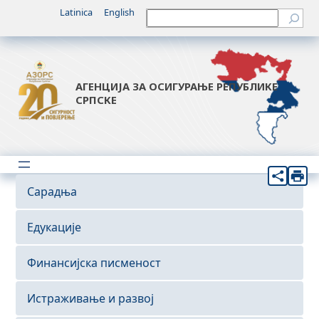
Latinica
English
Претрага
АГЕНЦИЈА ЗА ОСИГУРАЊЕ РЕПУБЛИКЕ
СРПСКЕ
Сарадња
Едукације
Финансијска писменост
Истраживање и развој