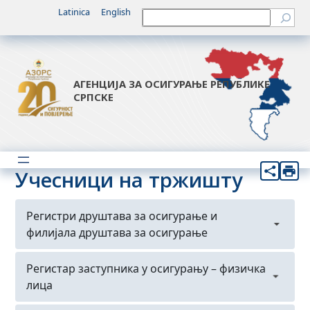
Latinica
English
Претрага
АГЕНЦИЈА ЗА ОСИГУРАЊЕ РЕПУБЛИКЕ
СРПСКЕ
Учесници на тржишту
Регистри друштава за осигурање и
филијала друштава за осигурање
Регистар друштава за осигурање
Регистар заступника у осигурању – физичка
лица
Регистар филијала друштава за осигурање из