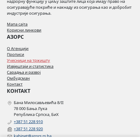
надзорну функцију у циљу заштите лица која имају право на
осигуравајуће покриће и накнаду из осигурања као и добробит
индустрије осигурања.
Мапа сајта
Корисни линкови
АЗОРС
О Агенцији
Прописи
Учесници на тржишту
Извјештаји и статистика
Сарадња и развој
Омбудсман
Контакт
КОНТАКТ
Бана Милосављевића 8/II
78 000 Бања Лука
Република Српска, БиХ
+387 51 228 910
+387 51 228 920
kabinet@azors.rs.ba