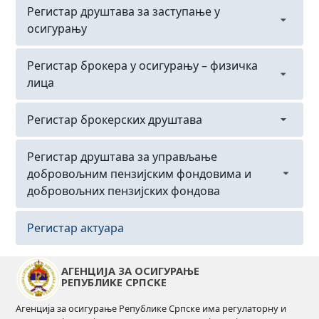
ФБиХ
Подрегистар заступника у осигурању –
Регистар друштава за заступање у
физичка лица из РС
осигурању
Подрегистар предузетника – заступници у
Подрегистар друштава за заступање у
Регистар брокера у осигурању – физичка
осигурању из РС
осигурању из РС
лица
Подрегистар заступника у осигурању –
Подрегистар друштава за заступање у
Подрегистар брокера у осигурању – физичка
физичка лица из ФБиХ
Регистар брокерских друштава
осигурању из ФБиХ
лица из РС
Подрегистар брокерских друштава у
Регистар друштава за управљање
Подрегистар брокера у осигурању – физичка
осигурању из РС
добровољним пензијским фондовима и
лица из ФБиХ
добровољних пензијских фондова
Подрегистар брокерских друштава у
осигурању из ФБиХ
Регистар друштава за управљање
Регистар актуара
добровољним пензијским фондом
АГЕНЦИЈА ЗА ОСИГУРАЊЕ
Регистар добровољних пензијских фондова
РЕПУБЛИКЕ СРПСКЕ
Агенција за осигурање Републике Српске има регулаторну и