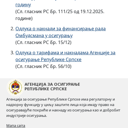
годину
(Сл. гласник РС бр. 111/25 од 19.12.2025.
године)
Одлука о накнади за финансирање рада
Омбудсмана у осигурању
(Сл. гласник РС бр. 15/12)
Одлука о тарифама и накнадама Агенције за
осигурање Републике Српске
(Сл. гласник РС бр. 56/10)
АГЕНЦИЈА ЗА ОСИГУРАЊЕ
РЕПУБЛИКЕ СРПСКЕ
Агенција за осигурање Републике Српске има регулаторну и
надзорну функцију у циљу заштите лица која имају право на
осигуравајуће покриће и накнаду из осигурања као и добробит
индустрије осигурања.
Мапа сајта