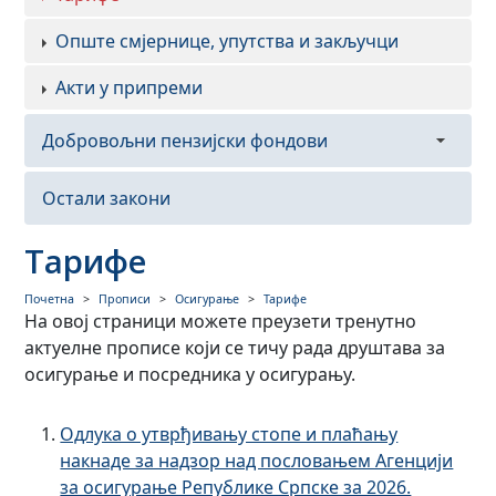
Опште смјернице, упутства и закључци
Акти у припреми
Добровољни пензијски фондови
Закони
Остали закони
Правилници
Тарифе
Одлуке
Почетна
Прописи
Осигурање
Тарифе
На овој страници можете преузети тренутно
Акти у припреми
актуелне прописе који се тичу рада друштава за
осигурање и посредника у осигурању.
Одлука о утврђивању стопе и плаћању
накнаде за надзор над пословањем Агенцији
за осигурање Републике Српске за 2026.