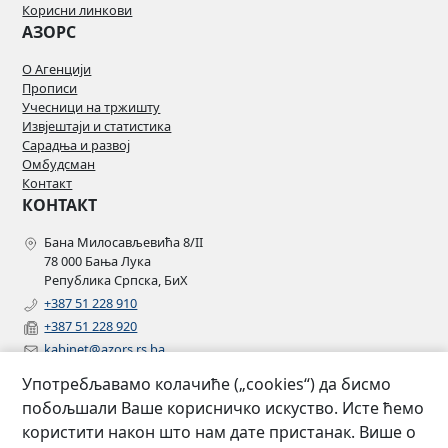
Корисни линкови
АЗОРС
О Агенцији
Прописи
Учесници на тржишту
Извјештаји и статистика
Сарадња и развој
Омбудсман
Контакт
КОНТАКТ
Бана Милосављевића 8/II
78 000 Бања Лука
Република Српска, БиХ
+387 51 228 910
+387 51 228 920
kabinet@azors.rs.ba
potrosaci@azors.rs.ba
Употребљавамо колачиће („cookies“) да бисмо
szzp@azors.rs.ba
побољшали Ваше корисничко искуство. Исте ћемо
ПРАТИТЕ НАС
користити након што нам дате пристанак. Више о