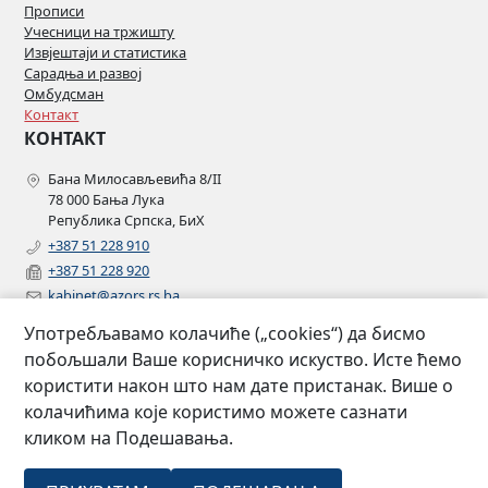
Прописи
Учесници на тржишту
Извјештаји и статистика
Сарадња и развој
Омбудсман
Контакт
КОНТАКТ
Бана Милосављевића 8/II
78 000 Бања Лука
Република Српска, БиХ
+387 51 228 910
+387 51 228 920
kabinet@azors.rs.ba
potrosaci@azors.rs.ba
Употребљавамо колачиће („cookies“) да бисмо
szzp@azors.rs.ba
побољшали Ваше корисничко искуство. Исте ћемо
ПРАТИТЕ НАС
користити након што нам дате пристанак. Више о
колачићима које користимо можете сазнати
Facebook
кликом на Подешавања.
Instagram
Linkedin