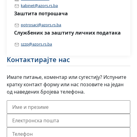
kabinet@azors.rs.ba
Заштита потрошача
potrosaci@azors.rs.ba
Службеник за заштиту личних података
szzp@azors.rs.ba
Контактирајте нас
Имате питање, коментар или сугестију? Испуните
кратку контакт форму или нас позовите на један
од наведених бројева телефона.