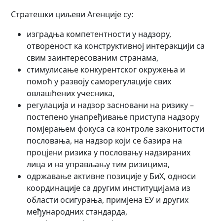
Стратешки циљеви Агенције су:
изградња компетентности у надзору,
отвореност ка конструктивној интеракцији са
свим заинтересованим странама,
стимулисање конкурентског окружења и
помоћ у развоју саморегулације свих
овлашћених учесника,
регулација и надзор засновани на ризику –
постепено унапређивање приступа надзору
помјерањем фокуса са контроле законитости
пословања, на надзор који се базира на
процјени ризика у пословању надзираних
лица и на управљању тим ризицима,
одржавање активне позиције у БиХ, односи
координације са другим институцијама из
области осигурања, примјена ЕУ и других
међународних стандарда,