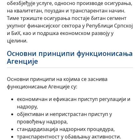
обезбјеђује услуге, односно производе осигурања,
на квалитетан, поуздан и транспарентан начин.
Тиме тржиште осигурања постаје битан сегмент
укупног финансијског сектора у Републици Српској
и БиХ, као и подршка економском развоју у
цјелини.
Основни принципи функционисања
Агенције
Основни принципи на којима се заснива
функционисање Агенције су:
економичан и ефикасан приступ регулацији и
надзору,
објективан и непристрастан приступ у
провођењу надзора,
стандардизација надзорних процедура,
транспарентност у обављању активности.