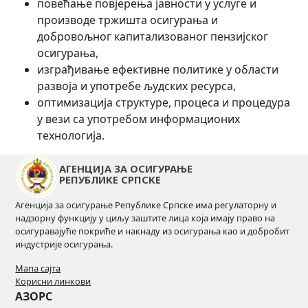
повећање повјерења јавности у услуге и
производе тржишта осигурања и
добровољног капитализованог пензијског
осигурања,
изграђивање ефективне политике у области
развоја и употребе људских ресурса,
оптимизација структуре, процеса и процедура
у вези са употребом информационих
технологија.
АГЕНЦИЈА ЗА ОСИГУРАЊЕ
РЕПУБЛИКЕ СРПСКЕ
Агенција за осигурање Републике Српске има регулаторну и
надзорну функцију у циљу заштите лица која имају право на
осигуравајуће покриће и накнаду из осигурања као и добробит
индустрије осигурања.
Мапа сајта
Корисни линкови
АЗОРС