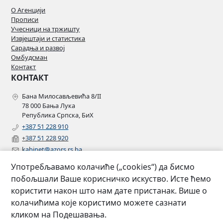
О Агенцији
Прописи
Учесници на тржишту
Извјештаји и статистика
Сарадња и развој
Омбудсман
Контакт
КОНТАКТ
Бана Милосављевића 8/II
78 000 Бања Лука
Република Српска, БиХ
+387 51 228 910
+387 51 228 920
kabinet@azors.rs.ba
potrosaci@azors.rs.ba
Употребљавамо колачиће („cookies“) да бисмо
szzp@azors.rs.ba
побољшали Ваше корисничко искуство. Исте ћемо
ПРАТИТЕ НАС
користити након што нам дате пристанак. Више о
колачићима које користимо можете сазнати
Facebook
кликом на Подешавања.
Instagram