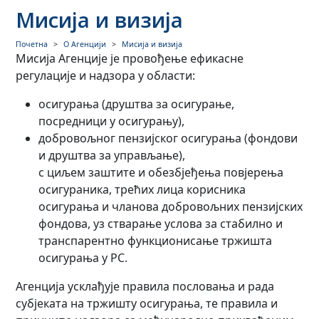
Мисија и визија
Почетна
О Агенцији
Мисија и визија
Мисија Агенције је провођење ефикасне
регулације и надзора у области:
осигурања (друштва за осигурање,
посредници у осигурању),
добровољног пензијског осигурања (фондови
и друштва за управљање),
с циљем заштите и обезбјеђења повјерења
осигураника, трећих лица корисника
осигурања и чланова добровољних пензијских
фондова, уз стварање услова за стабилно и
транспарентно функционисање тржишта
осигурања у РС.
Агенција усклађује правила пословања и рада
субјеката на тржишту осигурања, те правила и