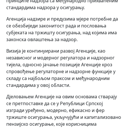
принципе надзора са међународно прихваћеним
стандардима надзора у осигурању.
Агенција надзире и предузима мјере потребне да
се обезбиједи законитост рада и пословања
субјеката на тржишту осигурања, над којима има
законска овлаштења за надзор.
Визија је континуирани развој Агенције, као
независног и модерног регулатора и надзорног
тијела, односно јачање позиције Агенције кроз
спровођење регулаторне и надзорне функције у
складу са најбољом праксом и међународним
стандардима у овој области.
Дјеловањем Агенције на овим основама стварају
се претпоставке да се у Републици Српској
изгради уређено, модерно, ефикасно и фер
тржиште осигурања, укључујући и капитализовано
пензијско осигурање, које корисницима