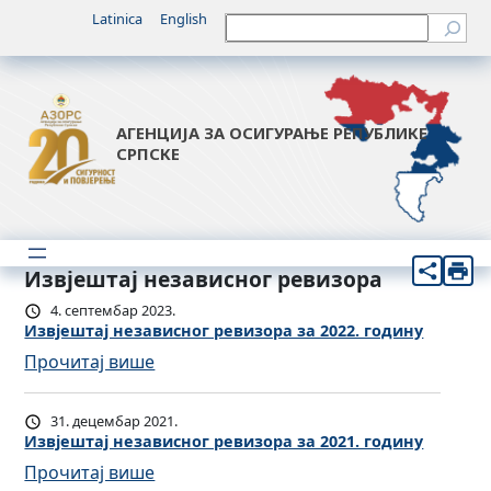
Latinica
English
Претрага
АГЕНЦИЈА ЗА ОСИГУРАЊЕ РЕПУБЛИКЕ
СРПСКЕ
Извјештај независног ревизора
4. септембар 2023.
Извјештај независног ревизора за 2022. годину
:
Прочитај више
И
з
31. децембар 2021.
в
Извјештај независног ревизора за 2021. годину
ј
:
Прочитај више