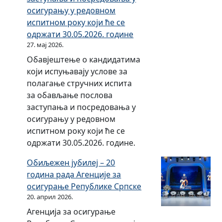
у
о
1
з
осигурању у редовном
з
д
5
а
испитном року који ће се
о
и
.
2
одржати 30.05.2026. године
р
н
г
0
27. мај 2026.
а
у
о
1
з
Обавјештење о кандидатима
д
4
а
који испуњавају услове за
и
.
2
полагање стручних испита
н
г
0
за обављање послова
у
о
1
заступања и посредовања у
д
3
осигурању у редовном
и
.
испитном року који ће се
н
г
одржати 30.05.2026. године.
у
о
Обиљежен јубилеј – 20
д
година рада Агенције за
и
осигурање Републике Српске
н
20. април 2026.
у
Агенција за осигурање