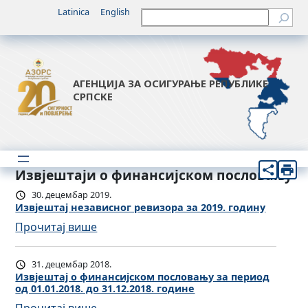
Latinica
English
Претрага
АГЕНЦИЈА ЗА ОСИГУРАЊЕ РЕПУБЛИКЕ
СРПСКЕ
Извјештаји о финансијском пословању
30. децембар 2019.
Извјештај независног ревизора за 2019. годину
:
Прочитај више
И
з
31. децембар 2018.
в
Извјештај о финансијском пословању за период
од 01.01.2018. до 31.12.2018. године
ј
: