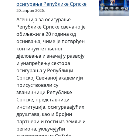
г
осигурање Републике Српске
.
2
д
о
20. април 2026.
1
0
о
д
2
Агенција за осигурање
1
д
и
.
Републике Српске свечано је
5
0
н
2
обиљежила 20 година од
.
1
е
0
оснивања, чиме је потврђен
д
.
1
континуитет њеног
о
0
6
дјеловања и значај у развоју
3
1
.
и унапређењу сектора
1
.
г
осигурања у Републици
.
2
о
Српској Свечаној академији
1
0
д
присуствовали су
2
1
и
званичници Републике
.
4
н
Српске, представници
2
.
е
институција, осигуравајућих
0
д
друштава, као и бројни
1
о
партнери и гости из земље и
5
3
региона, укључујући
.
1