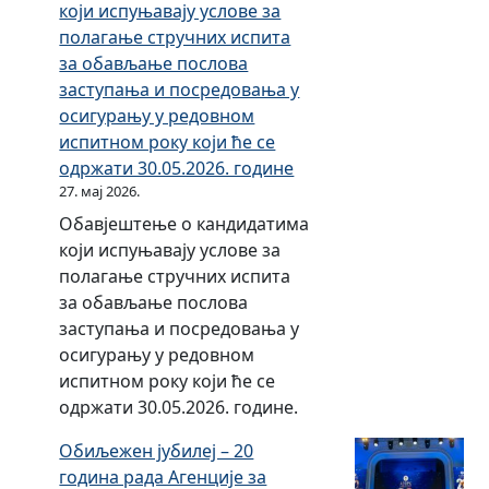
.
о
а
који испуњавају услове за
.
к
о
.
2
д
њ
полагање стручних испита
г
о
р
1
0
о
у
за обављање послова
о
м
а
2
1
д
з
заступања и посредовања у
д
п
з
.
7
0
а
осигурању у редовном
и
о
а
2
.
1
п
испитном року који ће се
н
с
2
0
д
.
е
одржати 30.05.2026. године
у
л
0
1
о
0
р
27. мај 2026.
о
1
8
3
1
и
в
Обавјештење о кандидатима
5
.
1
.
о
а
који испуњавају услове за
.
г
.
2
д
њ
полагање стручних испита
г
о
1
0
о
у
за обављање послова
о
д
2
1
д
з
заступања и посредовања у
д
и
.
6
0
а
осигурању у редовном
и
н
2
.
1
п
испитном року који ће се
н
е
0
д
.
е
одржати 30.05.2026. године.
у
1
о
0
р
7
Обиљежен јубилеј – 20
3
1
и
.
година рада Агенције за
1
.
о