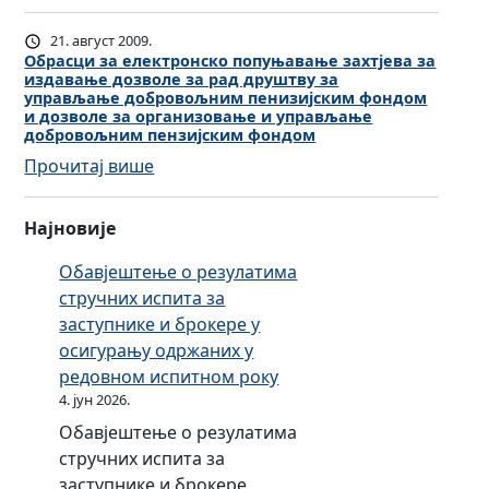
2
З
П
21. август 2009.
О
Обрасци за електронско попуњавање захтјева за
издавање дозволе за рад друштву за
-
управљање добровољним пенизијским фондом
1
и дозволе за организовање и управљање
добровољним пензијским фондом
:
Прочитај више
О
б
Најновије
р
а
Обавјештење о резулатима
с
стручних испита за
ц
заступнике и брокере у
и
осигурању одржаних у
з
редовном испитном року
а
4. јун 2026.
е
Обавјештење о резулатима
л
стручних испита за
е
заступнике и брокере