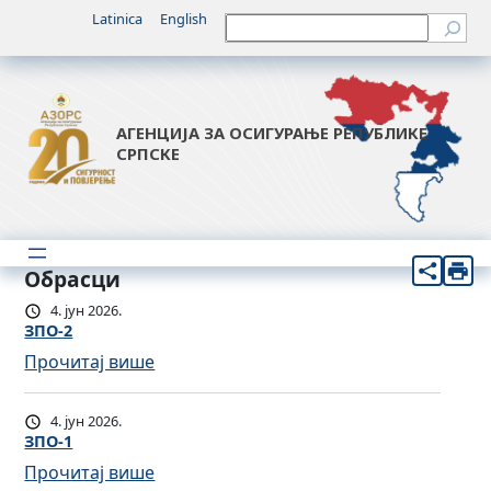
Latinica
English
Претрага
АГЕНЦИЈА ЗА ОСИГУРАЊЕ РЕПУБЛИКЕ
СРПСКЕ
Обрасци
4. јун 2026.
ЗПО-2
:
Прочитај више
З
П
4. јун 2026.
О
ЗПО-1
-
:
Прочитај више