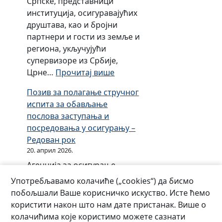
Српске, представници
о
институција, осигуравајућих
з
друштава, као и бројни
в
партнери и гости из земље и
о
региона, укључујући
л
супервизоре из Србије,
е
:
Црне…
Прочитај више
з
О
а
Позив за полагање стручног
б
р
испита за обављање
и
а
послова заступања и
љ
д
посредовања у осигурању –
е
д
Редован рок
ж
р
20. април 2026.
е
у
Агенција за осигурање
н
ш
Републике Српске организује
ј
Употребљавамо колачиће („cookies“) да бисмо
т
професионалну едукацију
у
побољшали Ваше корисничко искуство. Исте ћемо
в
кандидата (16.05.2026) за
б
користити након што нам дате пристанак. Више о
у
полагање стручног испита
и
колачићима које користимо можете сазнати
з