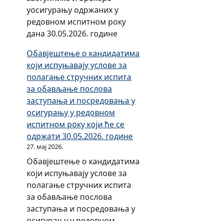
к
уосигурању одржаних у
т
редовном испитном року
р
дана 30.05.2026. године
о
Обавјештење о кандидатима
н
који испуњавају услове за
с
полагање стручних испита
к
за обављање послова
о
заступања и посредовања у
п
осигурању у редовном
о
испитном року који ће се
п
одржати 30.05.2026. године
у
27. мај 2026.
њ
Обавјештење о кандидатима
а
који испуњавају услове за
в
полагање стручних испита
а
за обављање послова
њ
заступања и посредовања у
е
осигурању у редовном
з