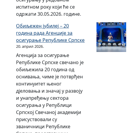
испитном року који ће се
а
одржати 30.05.2026. године.
х
т
Обиљежен јубилеј – 20
ј
година рада Агенције за
е
осигурање Републике Српске
в
20. април 2026.
а
Агенција за осигурање
з
Републике Српске свечано је
а
обиљежила 20 година од
и
оснивања, чиме је потврђен
з
континуитет њеног
д
дјеловања и значај у развоју
а
и унапређењу сектора
в
осигурања у Републици
а
Српској Свечаној академији
њ
присуствовали су
е
званичници Републике
д