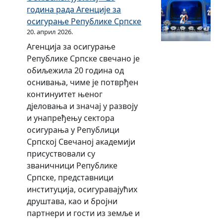
н
а
к
г
.
година рада Агенције за
к
к
у
ш
е
ф
г
осигурање Републике Српске
е
е
т
у
о
о
20. април 2026.
у
С
и
2
н
д
2
р
Агенција за осигурање
т
0
д
и
0
п
Републике Српске свечано је
н
2
а
н
1
с
обиљежила 20 година од
о
0
Р
и
9
к
оснивања, чиме је потврђен
г
.
е
.
е
континуитет њеног
ф
г
п
г
з
дјеловања и значај у развоју
о
о
у
о
а
и унапређењу сектора
н
д
б
д
2
осигурања у Републици
д
и
л
и
0
Српској Свечаној академији
а
н
и
н
2
присуствовали су
Р
и
к
и
0
званичници Републике
е
е
.
Српске, представници
п
С
г
институција, осигуравајућих
у
р
о
друштава, као и бројни
б
п
д
партнери и гости из земље и
л
с