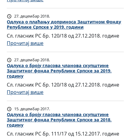
ч
и
о
д
и
н
О
л
т
у
о
в
е
д
а
н
27. децембар 2018.
т
п
а
З
л
Одлукa о плаћању доприноса Заштитном Фонду
н
о
в
р
њ
Републике Српске у 2019. години
а
у
о
г
д
и
у
ш
Сл. гласник РС бр. 120/18 од 27.12.2018. године
к
в
ф
р
н
и
т
:
Прочитај више
a
а
о
ђ
о
п
и
О
о
с
н
и
с
л
т
д
б
к
д
27. децембар 2018.
в
а
а
н
л
р
Одлукa о броју гласова чланова скупштине
у
а
а
З
Заштитног фонда Републике Српске за 2019.
ћ
о
у
о
п
Р
њ
годину
а
а
г
к
ј
ш
е
у
ш
Сл. гласник РС бр. 120/18 од 27.12.2018. године
њ
ф
a
у
т
п
и
т
:
Прочитај више
у
о
о
г
и
у
п
и
О
д
н
п
л
н
б
л
т
д
о
д
15. децембар 2017.
л
а
е
л
а
н
л
Одлукa о броју гласова чланова скупштине
п
а
а
с
З
и
Заштитног фонда Републике Српске за 2018.
ћ
о
у
р
Р
ћ
о
годину
а
к
а
м
к
и
е
а
в
ш
Сл. гласник РС бр. 111/17 од 15.12.2017. године
е
њ
Ф
a
н