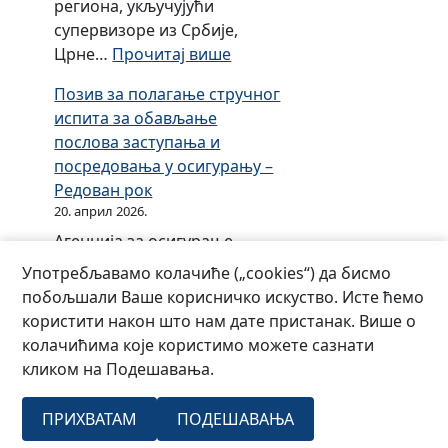
и
региона, укључујући
и
к
н
супервизоре из Србије,
к
е
у
:
Црне…
Прочитај више
е
з
О
С
а
Позив за полагање стручног
б
р
2
испита за обављање
и
п
0
послова заступања и
љ
с
1
посредовања у осигурању –
е
к
9
Редован рок
ж
е
.
20. април 2026.
е
з
г
Агенција за осигурање
н
а
о
Републике Српске организује
ј
Употребљавамо колачиће („cookies“) да бисмо
2
д
професионалну едукацију
у
побољшали Ваше корисничко искуство. Исте ћемо
0
и
кандидата (16.05.2026) за
б
користити након што нам дате пристанак. Више о
1
н
полагање стручног испита
и
колачићима које користимо можете сазнати
8
у
за обављање послова
л
кликом на Подешавања.
.
заступања и посредовања у
е
г
осигурању и редован
ј
о
ПРИХВАТАМ
ПОДЕШАВАЊА
испитни рок (30.05.2026).
–
д