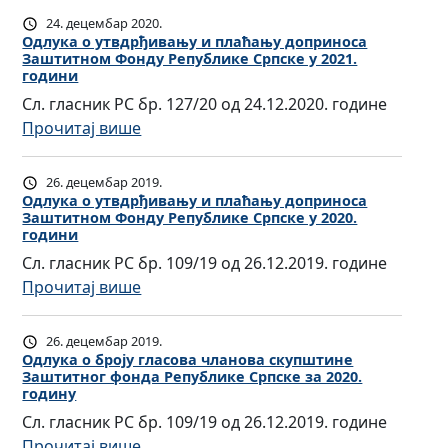
у
а
д
а
24. децембар 2020.
т
с
л
Одлукa о утвдрђивању и плаћању доприноса
н
в
о
Заштитном Фонду Републике Српске у 2021.
у
о
д
години
в
к
в
р
Сл. гласник РС бр. 127/20 од 24.12.2020. године
а
a
а
ђ
:
Прочитај више
ч
о
с
и
О
л
б
к
в
д
а
26. децембар 2019.
р
у
а
л
Одлукa о утвдрђивању и плаћању доприноса
н
о
п
њ
Заштитном Фонду Републике Српске у 2020.
у
о
ј
ш
години
у
к
в
у
т
Сл. гласник РС бр. 109/19 од 26.12.2019. године
и
a
а
г
и
:
Прочитај више
п
о
с
л
н
О
л
у
к
а
е
д
а
26. децембар 2019.
т
у
с
З
л
Одлукa о броју гласова чланова скупштине
ћ
в
п
о
Заштитног фонда Републике Српске за 2020.
а
у
а
д
ш
годину
в
ш
к
њ
р
т
Сл. гласник РС бр. 109/19 од 26.12.2019. године
а
т
a
у
ђ
и
:
Прочитај више