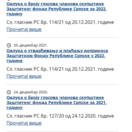
л
Одлукa о броју гласова чланова скупштине
Заштитног фонда Републике Српске за 2022.
у
годину
к
Сл. гласник РС бр. 114/21 од 20.12.2021. године
a
:
Прочитај више
о
О
б
д
20. децембар 2021.
р
л
Одлукa о утвдрђивању и плаћању доприноса
о
Заштитном Фонду Републике Српске у 2022.
у
ј
године
к
у
Сл. гласник РС бр. 114/21 од 20.12.2021. године
a
г
:
Прочитај више
о
л
О
б
а
д
24. децембар 2020.
р
с
л
Одлукa о броју гласова чланова скупштине
о
о
Заштитног фонда Републике Српске за 2021.
у
ј
годину
в
к
у
Сл. гласник РС бр. 127/20 од 24.12.2020. године
а
a
г
:
Прочитај више
ч
о
л
О
л