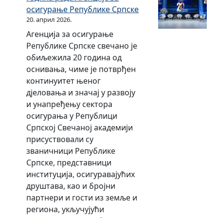
н
ш
к
т
Ф
.
осигурање Републике Српске
г
к
у
т
е
и
о
г
20. април 2026.
о
е
и
з
т
н
о
в
С
Агенција за осигурање
т
а
н
д
д
о
р
Републике Српске свечано је
н
2
о
у
и
р
п
обиљежила 20 година од
о
0
г
Р
н
н
с
оснивања, чиме је потврђен
г
2
ф
е
е
о
к
континуитет њеног
ф
1
о
п
с
е
дјеловања и значај у развоју
о
.
н
у
т
у
и унапређењу сектора
н
г
д
б
и
2
осигурања у Републици
д
о
а
л
0
Српској Свечаној академији
а
д
Р
и
2
присуствовали су
Р
и
е
к
1
званичници Републике
е
н
п
е
.
Српске, представници
п
у
у
С
г
институција, осигуравајућих
у
б
р
о
друштава, као и бројни
б
л
п
д
партнери и гости из земље и
л
и
с
и
региона, укључујући
и
к
к