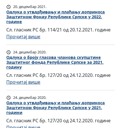
и
а
д
а
20. децембар 2021.
з
с
л
Одлукa о утвдрђивању и плаћању доприноса
ћ
м
о
Заштитном Фонду Републике Српске у 2022.
у
а
ј
године
в
к
њ
е
Сл. гласник РС бр. 114/21 од 20.12.2021. године
а
a
у
н
:
Прочитај више
ч
о
д
а
О
л
б
о
м
д
а
24. децембар 2020.
р
п
а
л
Одлукa о броју гласова чланова скупштине
н
о
р
и
Заштитног фонда Републике Српске за 2021.
у
о
ј
и
годину
д
к
в
у
н
Сл. гласник РС бр. 127/20 од 24.12.2020. године
о
a
а
г
о
:
Прочитај више
п
о
с
л
с
О
у
у
к
а
а
д
н
24. децембар 2020.
т
у
с
З
л
Одлукa о утвдрђивању и плаћању доприноса
а
в
п
о
Заштитном Фонду Републике Српске у 2021.
а
у
м
д
ш
години
в
ш
к
а
р
т
Сл. гласник РС бр. 127/20 од 24.12.2020. године
а
т
a
O
ђ
и
:
Прочитај више