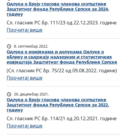
л
Одлукa о броју гласова чланова скупштине
Заштитног фонда Републике Српске за 2024.
у
годину
к
Сл. гласник РС бр. 111/23 од 22.12.2023. године
a
:
Прочитај више
о
О
у
д
8. септембар 2022.
т
л
Одлука о измјенама и допунама Oдлуке о
в
облику и садржају надзорних и статистичких
у
д
извјештаја Заштитног фонда Републике Српске
к
р
(Сл. гласник РС бр. 75/22 од 09.08.2022. године)
a
ђ
:
Прочитај више
о
и
О
б
в
д
20. децембар 2021.
р
а
л
Одлукa о броју гласова чланова скупштине
о
њ
Заштитног фонда Републике Српске за 2022.
у
ј
годину
у
к
у
Сл. гласник РС бр. 114/21 од 20.12.2021. године
и
а
г
:
Прочитај више
п
о
л
О
л