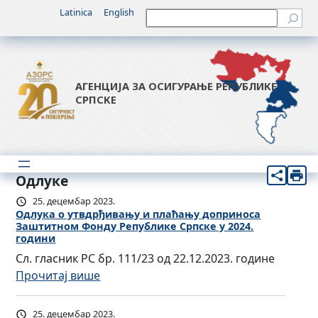
Latinica
English
Претрага
АГЕНЦИЈА ЗА ОСИГУРАЊЕ РЕПУБЛИКЕ
СРПСКЕ
Одлуке
25. децембар 2023.
Одлукa о утвдрђивању и плаћању доприноса
Заштитном Фонду Републике Српске у 2024.
години
Сл. гласник РС бр. 111/23 од 22.12.2023. године
:
Прочитај више
О
д
25. децембар 2023.