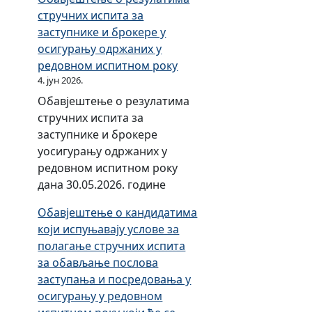
у
а
н
стручних испита за
и
п
м
о
заступнике и брокере у
т
р
а
к
осигурању одржаних у
и
а
З
о
редовном испитном року
п
њ
а
м
4. јун 2026.
о
а
к
и
т
Обавјештење о резулатима
н
о
т
р
стручних испита за
о
н
е
о
заступнике и брокере
в
а
т
ш
уосигурању одржаних у
ц
о
у
а
редовном испитном року
а
с
з
ч
дана 30.05.2026. године
и
п
а
а
Обавјештење о кандидатима
ф
р
к
у
који испуњавају услове за
и
е
о
Р
полагање стручних испита
н
ч
о
е
за обављање послова
а
а
р
п
заступања и посредовања у
н
в
д
у
осигурању у редовном
с
а
и
б