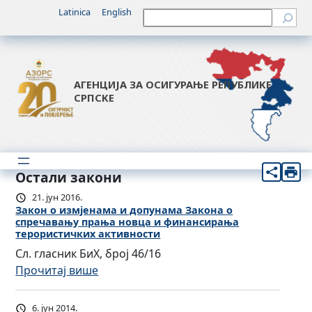
Latinica
English
Претрага
АГЕНЦИЈА ЗА ОСИГУРАЊЕ РЕПУБЛИКЕ
СРПСКЕ
Остали закони
21. јун 2016.
Закон о измјенама и допунама Закона о
спречавању прања новца и финансирања
терористичких активности
Сл. гласник БиХ, број 46/16
:
Прочитај више
З
а
6. јун 2014.