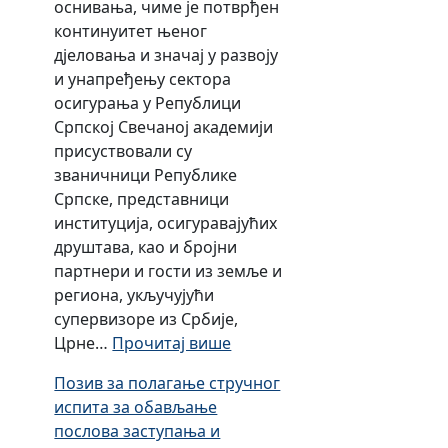
оснивања, чиме је потврђен
к
и
и
континуитет њеног
т
р
ј
дјеловања и значај у развоју
и
а
с
и унапређењу сектора
в
њ
к
осигурања у Републици
н
а
о
Српској Свечаној академији
о
т
г
присуствовали су
с
е
с
званичници Републике
т
р
е
Српске, представници
и
о
к
институција, осигуравајућих
р
т
друштава, као и бројни
и
о
партнери и гости из земље и
с
р
региона, укључујући
т
а
супервизоре из Србије,
и
Р
:
Црне…
Прочитај више
ч
е
О
к
п
Позив за полагање стручног
б
и
у
испита за обављање
и
х
б
послова заступања и
љ
а
л