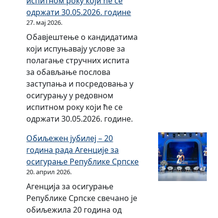
испитном року који ће се
и
њ
н
л
одржати 30.05.2026. године
р
у
а
и
27. мај 2026.
а
п
ц
ц
њ
р
Обавјештење о кандидатима
и
и
а
а
који испуњавају услове за
ј
С
т
њ
полагање стручних испита
у
р
е
а
за обављање послова
н
п
р
н
заступања и посредовања у
а
с
о
о
осигурању у редовном
д
к
р
в
испитном року који ће се
з
о
и
ц
одржати 30.05.2026. године.
о
ј
с
а
р
Обиљежен јубилеј – 20
т
и
а
година рада Агенције за
и
ф
ф
осигурање Републике Српске
ч
и
и
20. април 2026.
к
н
н
Агенција за осигурање
и
а
а
Републике Српске свечано је
х
н
н
обиљежила 20 година од
а
с
с