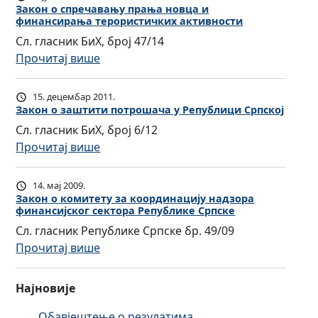
к
Закон о спречавању прања новца и
финансирања терористичких активности
о
Сл. гласник БиХ, број 47/14
н
:
Прочитај више
о
З
и
а
з
15. децембар 2011.
к
м
Закон о заштити потрошача у Републици Српској
о
ј
Сл. гласник БиХ, број 6/12
н
е
:
Прочитај више
о
н
З
с
а
а
14. мај 2009.
п
м
к
Закон о комитету за координацију надзора
р
финансијског сектора Републике Српске
а
о
е
и
Сл. гласник Републике Српске бр. 49/09
н
ч
д
:
Прочитај више
о
а
о
З
з
в
п
а
а
Најновије
а
у
к
ш
њ
н
о
Обавјештење о резулатима
т