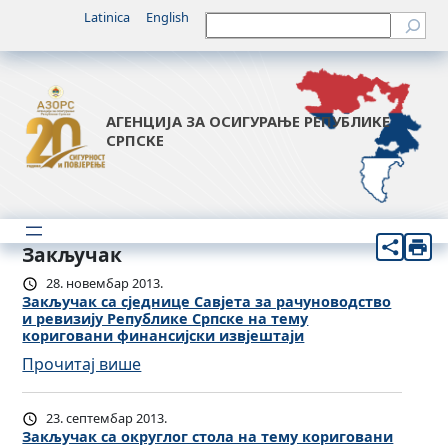
Latinica
English
Претрага
АГЕНЦИЈА ЗА ОСИГУРАЊЕ РЕПУБЛИКЕ
СРПСКЕ
Закључак
28. новембар 2013.
Закључак са сједнице Савјета за рачуноводство
и ревизију Републике Српске на тему
кориговани финансијски извјештаји
:
Прочитај више
З
а
23. септембар 2013.
к
Закључак са округлог стола на тему кориговани