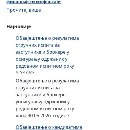
финансијски извјештаји
љ
:
Прочитај више
у
З
ч
а
а
Најновије
к
к
љ
Обавјештење о резулатима
с
у
стручних испита за
а
ч
заступнике и брокере у
с
а
осигурању одржаних у
ј
к
редовном испитном року
е
с
4. јун 2026.
д
а
н
Обавјештење о резулатима
о
и
стручних испита за
к
ц
заступнике и брокере
р
е
уосигурању одржаних у
у
С
редовном испитном року
г
а
дана 30.05.2026. године
л
в
Обавјештење о кандидатима
о
ј