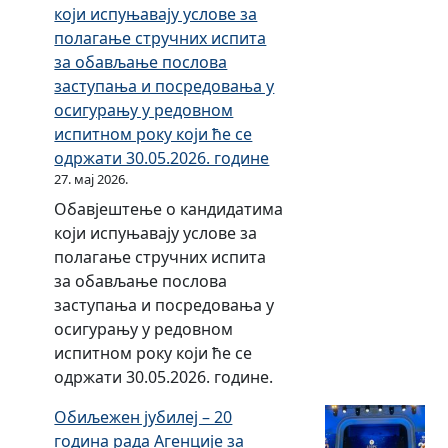
који испуњавају услове за
г
е
полагање стручних испита
с
т
за обављање послова
т
а
заступања и посредовања у
о
з
осигурању у редовном
л
а
испитном року који ће се
а
р
одржати 30.05.2026. године
н
а
27. мај 2026.
а
ч
Обавјештење о кандидатима
т
у
који испуњавају услове за
е
н
полагање стручних испита
м
о
за обављање послова
у
в
заступања и посредовања у
к
о
осигурању у редовном
о
д
испитном року који ће се
р
с
одржати 30.05.2026. године.
и
т
г
в
Обиљежен јубилеј – 20
о
о
година рада Агенције за