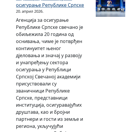
в
и
осигурање Републике Српске
а
р
20. април 2026.
н
е
Агенција за осигурање
и
в
Републике Српске свечано је
ф
и
обиљежила 20 година од
и
з
оснивања, чиме је потврђен
н
и
континуитет њеног
а
ј
дјеловања и значај у развоју
н
у
и унапређењу сектора
с
Р
осигурања у Републици
и
е
Српској Свечаној академији
ј
п
присуствовали су
с
у
званичници Републике
к
б
Српске, представници
и
л
институција, осигуравајућих
и
и
друштава, као и бројни
з
к
партнери и гости из земље и
в
е
региона, укључујући
ј
С