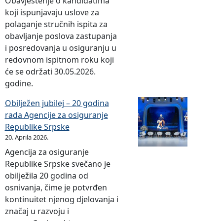
Obavještenje o kandidatima
koji ispunjavaju uslove za
polaganje stručnih ispita za
obavljanje poslova zastupanja
i posredovanja u osiguranju u
redovnom ispitnom roku koji
će se održati 30.05.2026.
godine.
Obilježen jubilej – 20 godina
rada Agencije za osiguranje
Republike Srpske
20. Aprila 2026.
Agencija za osiguranje
Republike Srpske svečano je
obilježila 20 godina od
osnivanja, čime je potvrđen
kontinuitet njenog djelovanja i
značaj u razvoju i