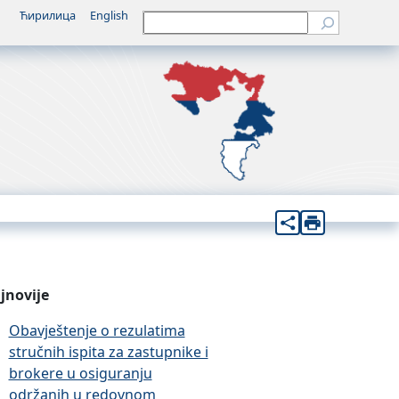
Ћирилица
English
Претрага
jnovije
Obavještenje o rezulatima
stručnih ispita za zastupnike i
brokere u osiguranju
održanih u redovnom