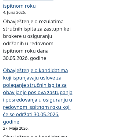
ispitnom roku
4. Juna 2026.
Obavještenje o rezulatima
stručnih ispita za zastupnike i
brokere u osiguranju
održanih u redovnom
ispitnom roku dana
30.05.2026. godine
Obavještenje o kandidatima
koji ispunjavaju uslove za
polaganje stručnih ispita za
obavljanje poslova zastupanja
i posredovanja u osiguranju u
redovnom ispitnom roku koji
će se održati 30.05.2026.
godine
27. Maja 2026.