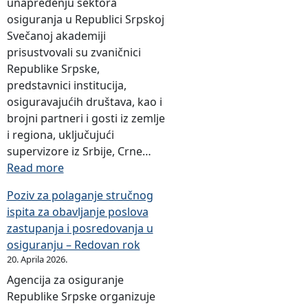
unapređenju sektora
osiguranja u Republici Srpskoj
Svečanoj akademiji
prisustvovali su zvaničnici
Republike Srpske,
predstavnici institucija,
osiguravajućih društava, kao i
brojni partneri i gosti iz zemlje
i regiona, uključujući
supervizore iz Srbije, Crne…
:
Read more
O
Poziv za polaganje stručnog
b
ispita za obavljanje poslova
i
zastupanja i posredovanja u
l
osiguranju – Redovan rok
j
20. Aprila 2026.
e
Agencija za osiguranje
ž
Republike Srpske organizuje
e