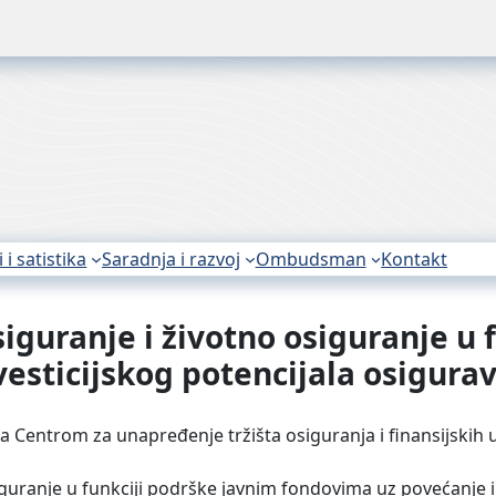
i i satistika
Saradnja i razvoj
Ombudsman
Kontakt
iguranje i životno osiguranje u 
esticijskog potencijala osigura
a Centrom za unapređenje tržišta osiguranja i finansijskih
guranje u funkciji podrške javnim fondovima uz povećanje in