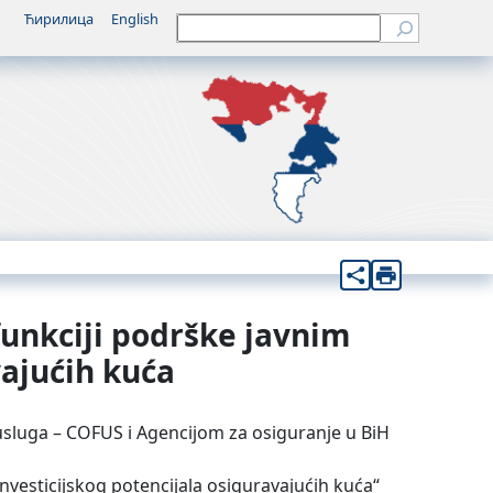
Ћирилица
English
Претрага
funkciji podrške javnim
vajućih kuća
 usluga – COFUS i Agencijom za osiguranje u BiH
vesticijskog potencijala osiguravajućih kuća“