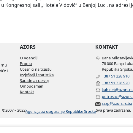
 Kongresnoj sali „Hotela Vidović“ u Banjoj Luci, na adresi J
AZORS
KONTAKT
O Agenciji
Bana Milosavljević
Propisi
78 000 Banja Luk
ornu
Učesnici na tržištu
Republika Srpska,
iće i
Izvještaji i statistika
+387 51 228 910
Saradnja i razvoj
+387 51 228 920
Ombudsman
kabinet@azors.rs
Kontakt
potrosaci@azors.
szzp@azors.rs.ba
©
2007 – 2022
Sva prava zadržana.
Agencija za osiguranje Republike Srpske