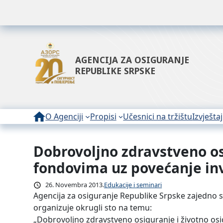
AGENCIJA ZA OSIGURANJE
REPUBLIKE SRPSKE
O Agenciji
Propisi
Učesnici na tržištu
Izvještaj
Dobrovoljno zdravstveno os
Idi
na
fondovima uz povećanje inv
sadržaj
26. Novembra 2013.
Edukacije i seminari
Agencija za osiguranje Republike Srpske zajedno s
organizuje okrugli sto na temu:
„Dobrovoljno zdravstveno osiguranje i životno osi