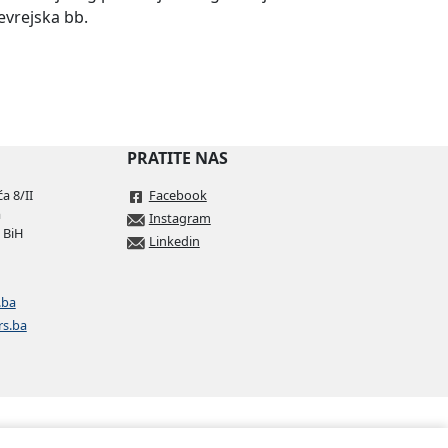
evrejska bb.
Preuzmi
PRATITE NAS
a 8/II
Facebook
a
Instagram
 BiH
Linkedin
.ba
rs.ba