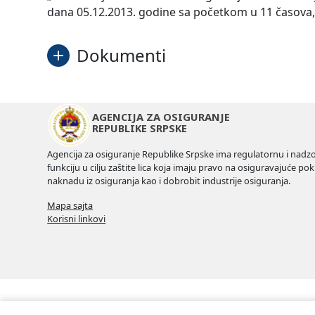
dana 05.12.2013. godine sa početkom u 11 časova, u
Dokumenti
Poziv na seminar
AGENCIJA ZA OSIGURANJE
REPUBLIKE SRPSKE
Agencija za osiguranje Republike Srpske ima regulatornu i nadz
funkciju u cilju zaštite lica koja imaju pravo na osiguravajuće pokr
naknadu iz osiguranja kao i dobrobit industrije osiguranja.
Mapa sajta
Korisni linkovi