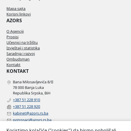
Mapa sajta
Korisni linkovi
AZORS
O Agenciji
Propisi
Učesnici na tržištu
Izvještaji i statistika
Saradnja i razvoj
Ombudsman
Kontakt
KONTAKT
Bana Milosavljevića 8/II
78 000 Banja Luka
Republika Srpska, BiH
+387 51 228 910
+387 51 228 920
kabinet@azors.rs.ba
potrosaci@azors.rs.ba
szzp@azors.rs.ba
Koristimo kolačiće ("cookies") da bismo poboljšali