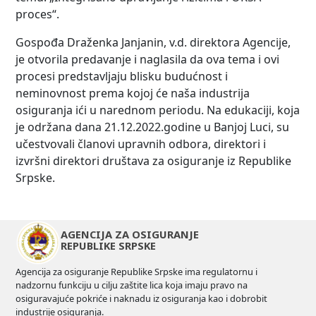
proces“.
Gospođa Draženka Janjanin, v.d. direktora Agencije,
je otvorila predavanje i naglasila da ova tema i ovi
procesi predstavljaju blisku budućnost i
neminovnost prema kojoj će naša industrija
osiguranja ići u narednom periodu. Na edukaciji, koja
je održana dana 21.12.2022.godine u Banjoj Luci, su
učestvovali članovi upravnih odbora, direktori i
izvršni direktori društava za osiguranje iz Republike
Srpske.
AGENCIJA ZA OSIGURANJE
REPUBLIKE SRPSKE
Agencija za osiguranje Republike Srpske ima regulatornu i
nadzornu funkciju u cilju zaštite lica koja imaju pravo na
osiguravajuće pokriće i naknadu iz osiguranja kao i dobrobit
industrije osiguranja.