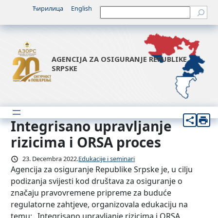
Idi
Ћирилица
English
Претрага
na
sadržaj
AGENCIJA ZA OSIGURANJE REPUBLIKE
SRPSKE
Integrisano upravljanje
rizicima i ORSA proces
23. Decembra 2022.
Edukacije i seminari
Agencija za osiguranje Republike Srpske je, u cilju
podizanja svijesti kod društava za osiguranje o
značaju pravovremene pripreme za buduće
regulatorne zahtjeve, organizovala edukaciju na
temu: „Integrisano upravljanje rizicima i ORSA