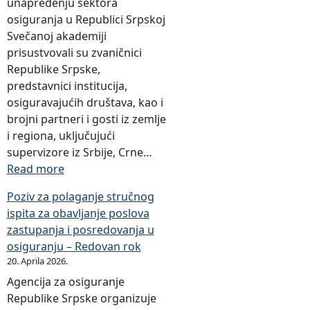
unapređenju sektora
osiguranja u Republici Srpskoj
Svečanoj akademiji
prisustvovali su zvaničnici
Republike Srpske,
predstavnici institucija,
osiguravajućih društava, kao i
brojni partneri i gosti iz zemlje
i regiona, uključujući
supervizore iz Srbije, Crne…
:
Read more
O
Poziv za polaganje stručnog
b
ispita za obavljanje poslova
i
zastupanja i posredovanja u
l
osiguranju – Redovan rok
j
20. Aprila 2026.
e
Agencija za osiguranje
ž
Republike Srpske organizuje
e