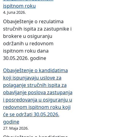
ispitnom roku
4. Juna 2026.
Obavještenje o rezulatima
stručnih ispita za zastupnike i
brokere u osiguranju
održanih u redovnom
ispitnom roku dana
30.05.2026. godine
Obavještenje o kandidatima
koji ispunjavaju uslove za
polaganje stručnih ispita za
obavljanje poslova zastupanja
i posredovanja u osiguranju u
redovnom ispitnom roku koji
će se održati 30.05.2026.
godine
27. Maja 2026.