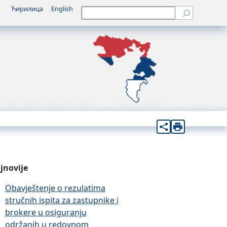
Ћирилица
English
Претрага
jnovije
Obavještenje o rezulatima
stručnih ispita za zastupnike i
brokere u osiguranju
održanih u redovnom