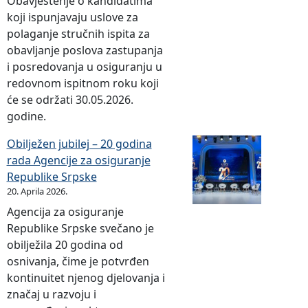
Obavještenje o kandidatima
koji ispunjavaju uslove za
polaganje stručnih ispita za
obavljanje poslova zastupanja
i posredovanja u osiguranju u
redovnom ispitnom roku koji
će se održati 30.05.2026.
godine.
Obilježen jubilej – 20 godina
rada Agencije za osiguranje
Republike Srpske
20. Aprila 2026.
Agencija za osiguranje
Republike Srpske svečano je
obilježila 20 godina od
osnivanja, čime je potvrđen
kontinuitet njenog djelovanja i
značaj u razvoju i