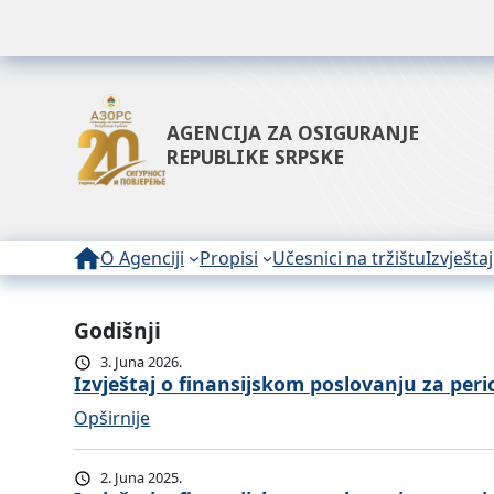
AGENCIJA ZA OSIGURANJE
REPUBLIKE SRPSKE
O Agenciji
Propisi
Učesnici na tržištu
Izvještaj
Godišnji
3. Juna 2026.
Izvještaj o finansijskom poslovanju za peri
:
Opširnije
I
z
2. Juna 2025.