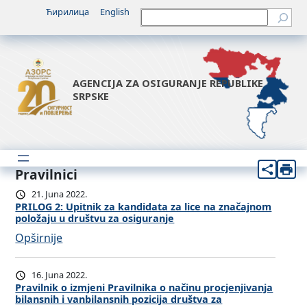
Ћирилица
English
Претрага
AGENCIJA ZA OSIGURANJE REPUBLIKE
SRPSKE
Pravilnici
21. Juna 2022.
PRILOG 2: Upitnik za kandidata za lice na značajnom
položaju u društvu za osiguranje
:
Opširnije
P
R
16. Juna 2022.
I
Pravilnik o izmjeni Pravilnika o načinu procjenjivanja
bilansnih i vanbilansnih pozicija društva za
L