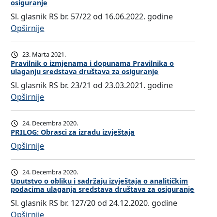
osiguranje
O
Sl. glasnik RS br. 57/22 od 16.06.2022. godine
G
:
Opširnije
2
P
:
r
23. Marta 2021.
U
a
Pravilnik o izmjenama i dopunama Pravilnika o
p
ulaganju sredstava društava za osiguranje
v
i
Sl. glasnik RS br. 23/21 od 23.03.2021. godine
i
t
:
Opširnije
l
n
P
n
i
r
i
24. Decembra 2020.
k
a
k
PRILOG: Obrasci za izradu izvještaja
z
v
o
:
Opširnije
a
i
i
P
k
l
z
R
a
24. Decembra 2020.
n
m
I
Uputstvo o obliku i sadržaju izvještaja o analitičkim
n
i
podacima ulaganja sredstava društava za osiguranje
j
L
d
k
e
Sl. glasnik RS br. 127/20 od 24.12.2020. godine
O
i
o
n
:
Opširnije
G