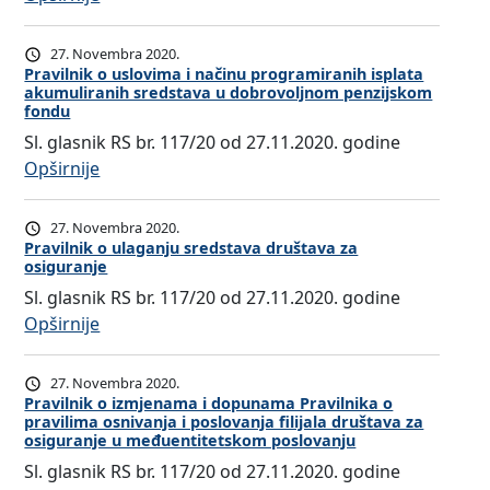
d
i
i
U
:
a
z
P
p
O
t
27. Novembra 2020.
m
r
u
b
Pravilnik o uslovima i načinu programiranih isplata
a
akumuliranih sredstava u dobrovoljnom penzijskom
j
a
t
r
z
fondu
e
v
s
a
a
Sl. glasnik RS br. 117/20 od 27.11.2020. godine
n
i
t
s
l
:
Opširnije
a
l
v
c
i
P
m
n
o
i
c
r
a
i
27. Novembra 2020.
o
z
e
a
Pravilnik o ulaganju sredstava društava za
i
k
o
a
n
osiguranje
v
d
a
b
i
a
Sl. glasnik RS br. 117/20 od 27.11.2020. godine
i
o
o
l
z
z
:
Opširnije
l
p
n
i
r
n
P
n
u
a
k
a
a
r
i
n
27. Novembra 2020.
č
u
d
č
a
k
Pravilnik o izmjenama i dopunama Pravilnika o
a
i
i
u
a
pravilima osnivanja i poslovanja filijala društava za
v
o
m
n
s
osiguranje u međuentitetskom poslovanju
i
j
i
u
a
u
a
z
Sl. glasnik RS br. 117/20 od 27.11.2020. godine
n
l
s
P