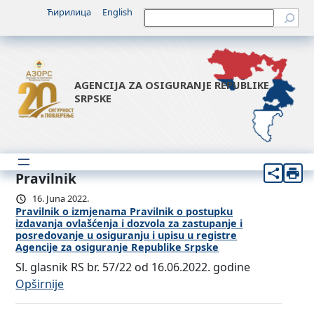
Ћирилица
English
Претрага
AGENCIJA ZA OSIGURANJE REPUBLIKE
SRPSKE
Pravilnik
16. Juna 2022.
Pravilnik o izmjenama Pravilnik o postupku
izdavanja ovlašćenja i dozvola za zastupanje i
posredovanje u osiguranju i upisu u registre
Agencije za osiguranje Republike Srpske
Sl. glasnik RS br. 57/22 od 16.06.2022. godine
:
Opširnije
P