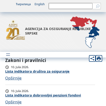
Ћирилица
English
Претрага
AGENCIJA ZA OSIGURANJE REPUBLIKE
SRPSKE
Zakoni i pravilnici
10. Jula 2026.
Lista indikatora društva za osiguranje
:
Opširnije
L
i
10. Jula 2026.
s
Lista indikatora dobrovoljni penzioni fondovi
t
:
Opširnije