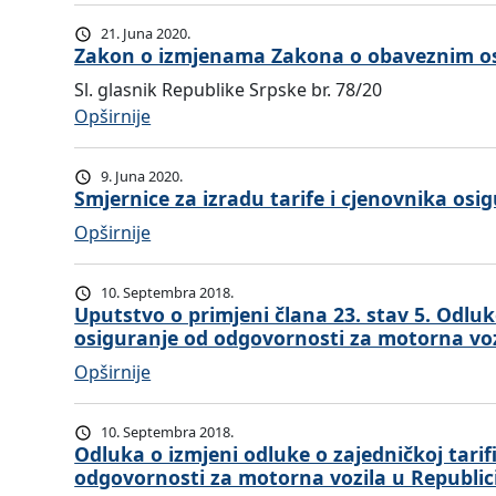
d
21. Juna 2020.
l
Zakon o izmjenama Zakona o obaveznim os
u
Sl. glasnik Republike Srpske br. 78/20
k
:
Opširnije
a
Z
o
a
9. Juna 2020.
i
k
Smjernice za izradu tarife i cjenovnika os
z
o
:
Opširnije
m
n
S
j
o
m
e
10. Septembra 2018.
i
j
Uputstvo o primjeni člana 23. stav 5. Odluke
n
z
osiguranje od odgovornosti za motorna vozi
e
a
m
r
m
:
Opširnije
j
n
a
U
e
i
i
p
10. Septembra 2018.
n
c
d
u
Odluka o izmjeni odluke o zajedničkoj tarif
a
e
odgovornosti za motorna vozila u Republic
o
t
m