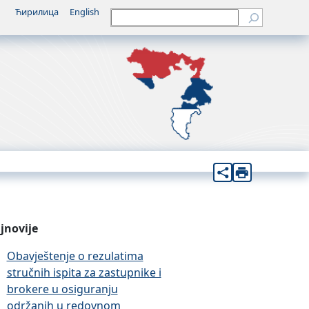
Ћирилица
English
Претрага
jnovije
Obavještenje o rezulatima
stručnih ispita za zastupnike i
brokere u osiguranju
održanih u redovnom