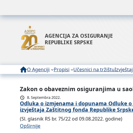
AGENCIJA ZA OSIGURANJE
REPUBLIKE SRPSKE
O Agenciji
Propisi
Učesnici na tržištu
Izvještaj
Zakon o obaveznim osiguranjima u sao
8. Septembra 2022.
Odluka o izmjenama i dopunama Odluke o ob
izvještaja Zaštitnog fonda Republike Srpsk
(Sl. glasnik RS br. 75/22 od 09.08.2022. godine)
:
Opširnije
O