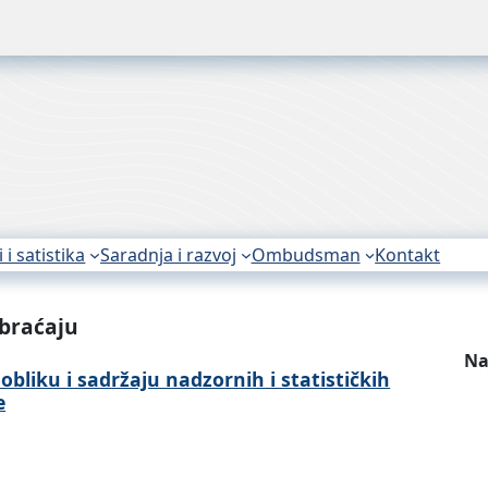
i i satistika
Saradnja i razvoj
Ombudsman
Kontakt
braćaju
Na
liku i sadržaju nadzornih i statističkih
e