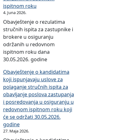
ispitnom roku
4. Juna 2026.
Obavještenje o rezulatima
stručnih ispita za zastupnike i
brokere u osiguranju
održanih u redovnom
ispitnom roku dana
30.05.2026. godine
Obavještenje o kandidatima
koji ispunjavaju uslove za
polaganje stručnih ispita za
obavljanje poslova zastupanja
i posredovanja u osiguranju u
redovnom ispitnom roku koji
će se održati 30.05.2026.
godine
27. Maja 2026.