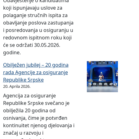
Obavještenje o kandidatima
koji ispunjavaju uslove za
polaganje stručnih ispita za
obavljanje poslova zastupanja
i posredovanja u osiguranju u
redovnom ispitnom roku koji
će se održati 30.05.2026.
godine.
Obilježen jubilej – 20 godina
rada Agencije za osiguranje
Republike Srpske
20. Aprila 2026.
Agencija za osiguranje
Republike Srpske svečano je
obilježila 20 godina od
osnivanja, čime je potvrđen
kontinuitet njenog djelovanja i
značaj u razvoju i