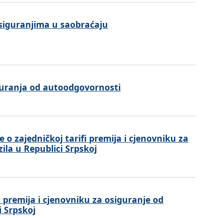
iguranjima u saobraćaju
iguranja od autoodgovornosti
 o zajedničkoj tarifi premija i cjenovniku za
la u Republici Srpskoj
i premija i cjenovniku za osiguranje od
i Srpskoj