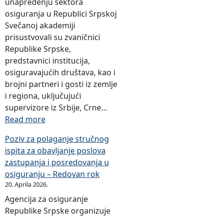
unapređenju sektora
osiguranja u Republici Srpskoj
Svečanoj akademiji
prisustvovali su zvaničnici
Republike Srpske,
predstavnici institucija,
osiguravajućih društava, kao i
brojni partneri i gosti iz zemlje
i regiona, uključujući
supervizore iz Srbije, Crne…
:
Read more
O
Poziv za polaganje stručnog
b
ispita za obavljanje poslova
i
zastupanja i posredovanja u
l
osiguranju – Redovan rok
j
20. Aprila 2026.
e
Agencija za osiguranje
ž
Republike Srpske organizuje
e