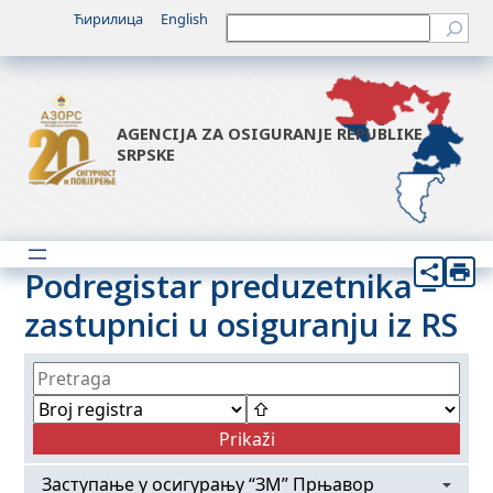
Ћирилица
English
Претрага
AGENCIJA ZA OSIGURANJE REPUBLIKE
SRPSKE
Podregistar preduzetnika –
zastupnici u osiguranju iz RS
Заступање у осигурању “ЗМ” Прњавор