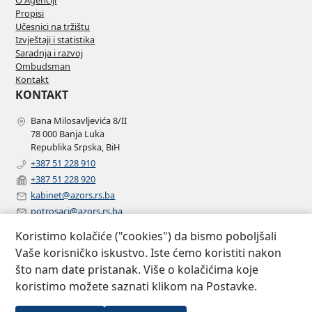
O Agenciji
Propisi
Učesnici na tržištu
Izvještaji i statistika
Saradnja i razvoj
Ombudsman
Kontakt
KONTAKT
Bana Milosavljevića 8/II
78 000 Banja Luka
Republika Srpska, BiH
+387 51 228 910
+387 51 228 920
kabinet@azors.rs.ba
potrosaci@azors.rs.ba
szzp@azors.rs.ba
Koristimo kolačiće ("cookies") da bismo poboljšali
PRATITE NAS
Vaše korisničko iskustvo. Iste ćemo koristiti nakon
što nam date pristanak. Više o kolačićima koje
Facebook
koristimo možete saznati klikom na Postavke.
Instagram
Linkedin