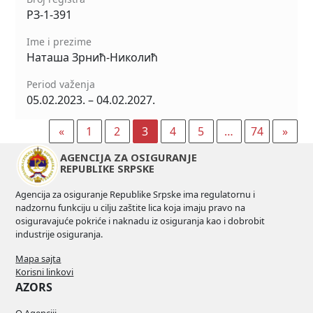
РЗ-1-391
Ime i prezime
Наташа Зрнић-Николић
Period važenja
05.02.2023. – 04.02.2027.
«
1
2
3
4
5
…
74
»
AGENCIJA ZA OSIGURANJE
REPUBLIKE SRPSKE
Agencija za osiguranje Republike Srpske ima regulatornu i
nadzornu funkciju u cilju zaštite lica koja imaju pravo na
osiguravajuće pokriće i naknadu iz osiguranja kao i dobrobit
industrije osiguranja.
Mapa sajta
Korisni linkovi
AZORS