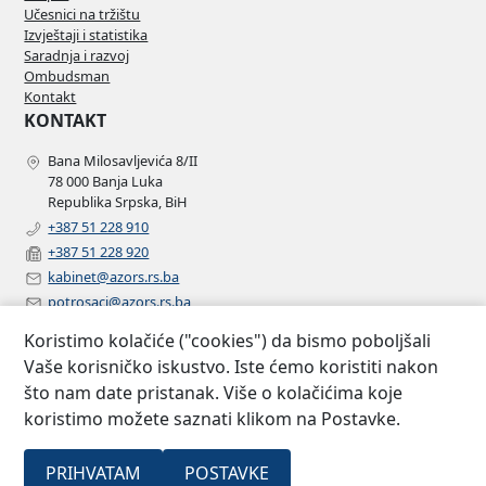
Učesnici na tržištu
Izvještaji i statistika
Saradnja i razvoj
Ombudsman
Kontakt
KONTAKT
Bana Milosavljevića 8/II
78 000 Banja Luka
Republika Srpska, BiH
+387 51 228 910
+387 51 228 920
kabinet@azors.rs.ba
potrosaci@azors.rs.ba
szzp@azors.rs.ba
Koristimo kolačiće ("cookies") da bismo poboljšali
PRATITE NAS
Vaše korisničko iskustvo. Iste ćemo koristiti nakon
što nam date pristanak. Više o kolačićima koje
Facebook
koristimo možete saznati klikom na Postavke.
Instagram
Linkedin
2007 –
Sva prava
PRIHVATAM
POSTAVKE
Agencija za osiguranje Republike
©