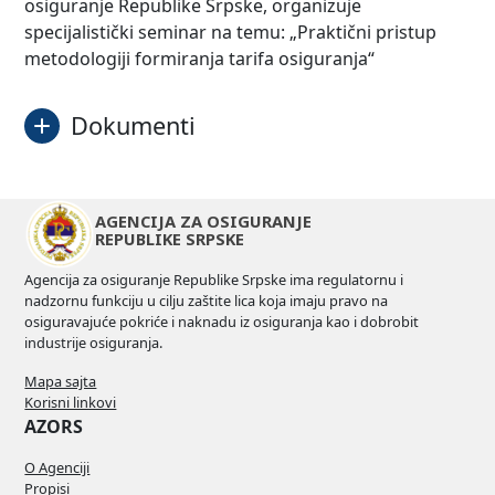
osiguranje Republike Srpske, organizuje
specijalistički seminar na temu: „Praktični pristup
metodologiji formiranja tarifa osiguranja“
Dokumenti
Poziv na seminar
Preuzmi
AGENCIJA ZA OSIGURANJE
REPUBLIKE SRPSKE
Obrazac prijave
Preuzmi
Agencija za osiguranje Republike Srpske ima regulatornu i
nadzornu funkciju u cilju zaštite lica koja imaju pravo na
osiguravajuće pokriće i naknadu iz osiguranja kao i dobrobit
industrije osiguranja.
Mapa sajta
Korisni linkovi
AZORS
O Agenciji
Propisi