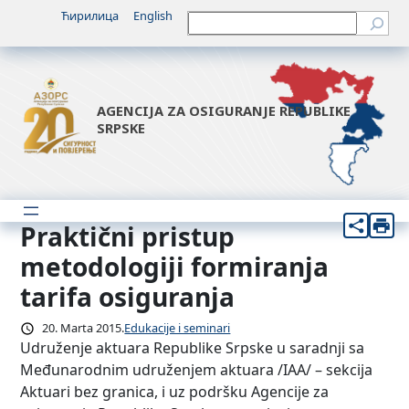
Idi
Ћирилица
English
Претрага
na
sadržaj
AGENCIJA ZA OSIGURANJE REPUBLIKE
SRPSKE
Praktični pristup
metodologiji formiranja
tarifa osiguranja
20. Marta 2015.
Edukacije i seminari
Udruženje aktuara Republike Srpske u saradnji sa
Međunarodnim udruženjem aktuara /IAA/ – sekcija
Aktuari bez granica, i uz podršku Agencije za