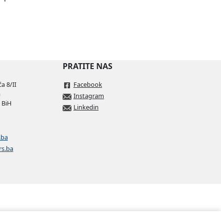
Preuzmi
PRATITE NAS
Preuzmi
a 8/II
Facebook
a
Instagram
 BiH
Linkedin
.ba
rs.ba