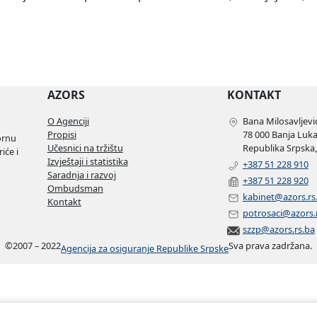
AZORS
KONTAKT
O Agenciji
Bana Milosavljević
Propisi
78 000 Banja Luk
ornu
Učesnici na tržištu
Republika Srpska,
iće i
Izvještaji i statistika
+387 51 228 910
Saradnja i razvoj
+387 51 228 920
Ombudsman
kabinet@azors.rs
Kontakt
potrosaci@azors.
szzp@azors.rs.ba
©
2007 – 2022
Sva prava zadržana.
Agencija za osiguranje Republike Srpske