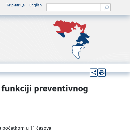
Ћирилица
English
Претрага
 funkciji preventivnog
 sa početkom u 11 časova.