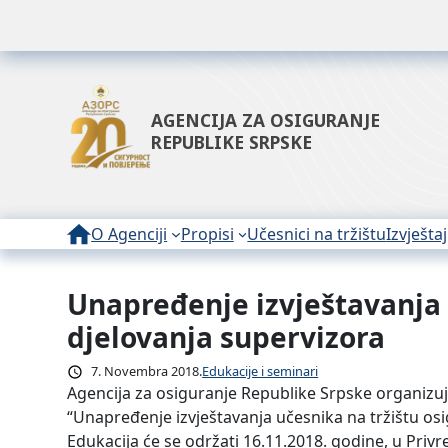
AGENCIJA ZA OSIGURANJE
REPUBLIKE SRPSKE
O Agenciji
Propisi
Učesnici na tržištu
Izvještaj
Unapređenje izvještavanja 
Idi
na
djelovanja supervizora
sadržaj
7. Novembra 2018.
Edukacije i seminari
Agencija za osiguranje Republike Srpske organizuj
“Unapređenje izvještavanja učesnika na tržištu osi
Edukacija će se održati 16.11.2018. godine, u Priv