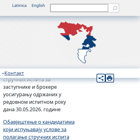
Latinica
English
Претрага
јновије
Обавјештење о резулатима
стручних испита за
заступнике и брокере у
осигурању одржаних у
редовном испитном року
4. јун 2026.
Обавјештење о резулатима
н
Контакт
стручних испита за
заступнике и брокере
уосигурању одржаних у
редовном испитном року
дана 30.05.2026. године
Обавјештење о кандидатима
који испуњавају услове за
полагање стручних испита