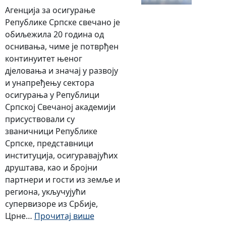
Агенција за осигурање
Републике Српске свечано је
обиљежила 20 година од
оснивања, чиме је потврђен
континуитет њеног
дјеловања и значај у развоју
и унапређењу сектора
осигурања у Републици
Српској Свечаној академији
присуствовали су
званичници Републике
Српске, представници
институција, осигуравајућих
друштава, као и бројни
партнери и гости из земље и
региона, укључујући
супервизоре из Србије,
:
Црне…
Прочитај више