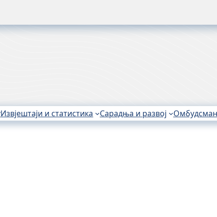
На
публике Српске Захтјев носиоца података
у
Извјештаји и статистика
Сарадња и развој
Омбудсма