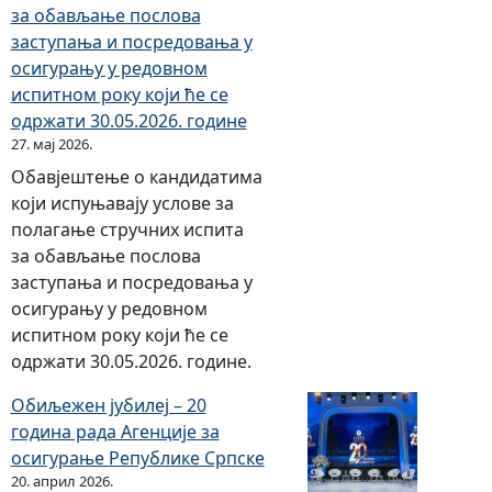
за обављање послова
заступања и посредовања у
осигурању у редовном
испитном року који ће се
одржати 30.05.2026. године
27. мај 2026.
Обавјештење о кандидатима
који испуњавају услове за
полагање стручних испита
за обављање послова
заступања и посредовања у
осигурању у редовном
испитном року који ће се
одржати 30.05.2026. године.
Обиљежен јубилеј – 20
година рада Агенције за
осигурање Републике Српске
20. април 2026.