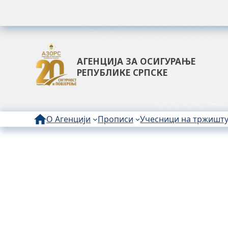
Dejan Marinkovic
2. фебруар 2026.
ЗАШТИТА ЛИЧНИХ ПОДАТАКА
Правила приватности Агенције за осигурање Ре
Образац приговора
АГЕНЦИЈА ЗА ОСИГУРАЊЕ
:
Прочитај више
РЕПУБЛИКЕ СРПСКЕ
З
А
Ш
О Агенцији
Т
Прописи
Учесници на тржишт
И
Т
А
Л
И
Ч
Н
И