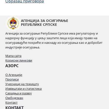
Образац приговора
АГЕНЦИЈА ЗА ОСИГУРАЊЕ
РЕПУБЛИКЕ СРПСКЕ
Агенција за осигурање Републике Српске има регулаторну и
надзорну функцију у циљу заштите лица која имају право на
осигуравајуће покриће и накнаду из осигурања као и добробит
индустрије осигурања.
Мапа сајта
Корисни линкови
АЗОРС
О Агенцији
Прописи
Учесници на тржишту
Извјештаји и статистика
Сарадња и развој
Омбудсман
Контакт
КОНТАКТ