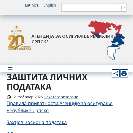
Скочи
Latinica
English
Претрага
на
садржај
АГЕНЦИЈА ЗА ОСИГУРАЊЕ РЕПУБЛИКЕ
СРПСКЕ
ЗАШТИТА ЛИЧНИХ
ПОДАТАКА
2. фебруар 2026.
Некатегоризовано
Правила приватности Агенције за осигурање
Републике Српске
Захтјев носиоца података