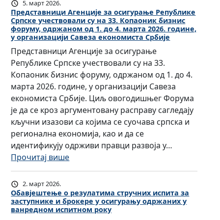
р
5. март 2026.
А
е
з
е
у
Представници Агенције за осигурање Републике
г
у
а
Српске учествовали су на 33. Копаоник бизнис
н
ч
е
о
форуму, одржаном од 1. до 4. марта 2026. године,
п
ц
н
у организацији Савеза економиста Србије
н
с
о
и
о
Представници Агенције за осигурање
ц
и
л
ј
г
Републике Српске учествовали су на 33.
и
г
а
а
и
Копаоник бизнис форуму, одржаном од 1. до 4.
ј
у
г
з
с
марта 2026. године, у организацији Савеза
е
р
а
а
п
економиста Србије. Циљ овогодишњег Форума
з
а
њ
о
и
је да се кроз аргументовану расправу сагледају
а
њ
е
с
т
кључни изазови са којима се суочава српска и
о
у
с
и
а
регионална економија, као и да се
с
о
т
г
з
идентификују одрживи правци развоја у…
и
д
р
у
а
:
Прочитај више
г
р
у
р
о
П
у
ж
ч
а
б
р
р
а
н
2. март 2026.
њ
а
е
Обавјештење о резулатима стручних испита за
а
н
и
е
в
заступнике и брокере у осигурању одржаних у
д
њ
и
х
ванредном испитном року
Р
љ
с
е
х
и