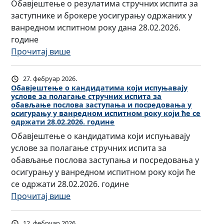
Обавјештење о резулатима стручних испита за
е
а
т
Р
у
с
заступнике и брокере уосигурању одржаних у
п
њ
а
е
р
п
ванредном испитном року дана 28.02.2026.
у
е
в
п
е
и
године
б
п
н
у
д
т
:
Прочитај више
л
о
и
б
о
а
О
и
с
ц
л
в
з
б
к
л
27. фебруар 2026.
и
и
н
а
а
е
Обавјештење о кандидатима који испуњавају
о
А
к
о
о
услове за полагање стручних испита за
в
С
в
г
е
обављање послова заступања и посредовања у
м
б
ј
р
а
осигурању у ванредном испитном року који ће се
е
С
и
а
одржати 28.02.2026. године
е
п
з
н
р
с
в
ш
с
Обавјештење о кандидатима који испуњавају
а
ц
п
п
љ
т
к
услове за полагање стручних испита за
с
и
с
и
а
е
е
обављање послова заступања и посредовања у
т
ј
к
т
њ
њ
у
осигурању у ванредном испитном року који ће
у
е
е
н
е
е
2
се одржати 28.02.2026. године
п
з
о
п
о
0
:
Прочитај више
а
а
м
о
р
2
О
њ
о
р
с
е
6
б
а
с
12. фебруар 2026.