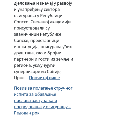
р
о
дјеловања и значај у развоју
5
а
н
п
и
4
и унапређењу сектора
.
з
о
о
с
.
осигурања у Републици
2
а
м
с
у
м
Српској Свечаној академији
0
с
р
л
с
а
присуствовали су
2
т
о
о
т
р
званичници Републике
6
у
к
в
в
т
Српске, представници
.
п
у
а
о
а
институција, осигуравајућих
г
а
з
в
2
друштава, као и бројни
о
њ
а
а
0
партнери и гости из земље и
д
а
с
л
2
региона, укључујући
и
и
т
а
6
супервизоре из Србије,
н
п
у
ј
.
:
Црне…
Прочитај више
е
о
п
е
г
О
с
а
с
Позив за полагање стручног
о
б
р
њ
в
испита за обављање
д
и
е
а
е
послова заступања и
и
љ
д
и
ч
посредовања у осигурању –
н
е
о
п
а
Редован рок
е
ж
в