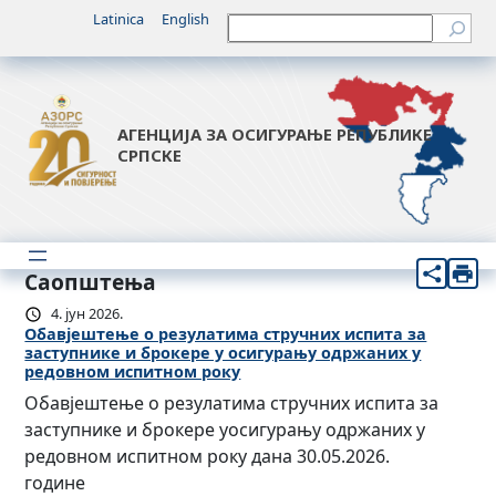
Latinica
English
Претрага
АГЕНЦИЈА ЗА ОСИГУРАЊЕ РЕПУБЛИКЕ
СРПСКЕ
Саопштења
4. јун 2026.
Обавјештење о резулатима стручних испита за
заступнике и брокере у осигурању одржаних у
редовном испитном року
Обавјештење о резулатима стручних испита за
заступнике и брокере уосигурању одржаних у
редовном испитном року дана 30.05.2026.
године