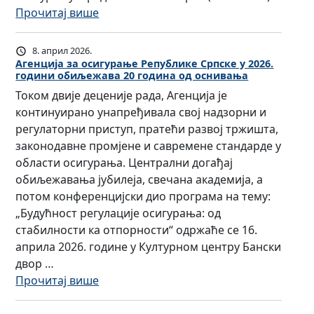
у
з
о
:
Прочитај више
б
а
ј
П
и
з
и
о
8. април 2026.
л
а
и
з
Агенција за осигурање Републике Српске у 2026.
е
с
с
години обиљежава 20 година од оснивања
и
ј
т
п
Током двије деценије рада, Агенција је
в
–
у
у
континуирано унапређивала свој надзорни и
з
2
п
њ
регулаторни приступ, пратећи развој тржишта,
а
0
н
а
законодавне промјене и савремене стандарде у
п
г
и
в
области осигурања. Централни догађај
о
о
к
а
обиљежавања јубилеја, свечана академија, а
л
д
е
ј
потом конференцијски дио програма на тему:
а
и
и
у
„Будућност регулације осигурања: од
г
н
б
у
стабилности ка отпорности“ одржаће се 16.
а
а
р
с
априла 2026. године у Културном центру Бански
њ
р
о
л
двор …
е
а
к
о
:
Прочитај више
с
д
е
в
А
т
а
р
е
г