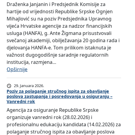
j
r
š
r
p
Draženka Janjanin i Predsjednik Komisije za
a
d
a
o
t
a
o
hartije od vrijednosti Republike Srpske Ognjen
t
i
i
k
e
n
s
Mihajlović su na poziv Predsjednika Upravnog
i
n
p
u
n
j
l
vijeća Hrvatske agencije za nadzor financijskih
m
i
o
j
e
o
usluga (HANFA), g. Ante Žigmana prisustvovali
a
o
s
e
R
v
svečanoj akademiji, obilježavanja 20 godina rada i
s
b
r
o
e
a
djelovanja HANFA-e. Tom prilikom istaknuta je
t
i
e
k
p
z
važnost dugogodišnje saradnje regulatornih
r
l
d
a
u
a
institucija, razmjena…
u
j
o
n
b
s
:
Opširnije
č
e
v
d
l
t
D
n
ž
a
i
i
u
i
i
29. Januara 2026.
a
n
d
k
p
r
Poziv za polaganje stručnog ispita za obavljanje
h
v
j
a
e
poslova zastupanja i posredovanja u osiguranju –
a
e
i
a
a
Vanredni rok
t
S
n
k
s
2
u
Agencija za osiguranje Republike Srpske
i
r
j
t
p
0
o
organizuje vanredni rok (28.02.2026) i
m
p
a
o
i
g
s
profesionalnu edukaciju kandidata (14.02.2026) za
a
s
i
r
t
o
i
polaganje stručnog ispita za obavljanje poslova
k
k
p
A