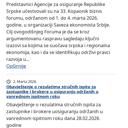
i
č
e
Predstavnici Agencije za osiguranje Republike
e
z
j
n
u
Srpske učestvovali su na 33. Kopaonik biznis
n
a
a
o
o
forumu, održanom od 1. do 4. marta 2026.
c
p
z
g
s
godine, u organizaciji Saveza ekonomista Srbije.
i
o
a
i
i
Cilj ovogodišnjeg Foruma je da se kroz
j
l
o
s
g
argumentovanu raspravu sagledaju ključni
e
a
s
p
u
izazovi sa kojima se suočava srpska i regionalna
z
g
i
i
r
ekonomija, kao i da se identifikuju održivi pravci
a
a
g
t
a
razvoja u…
o
n
u
a
n
:
Opširnije
s
j
r
z
j
P
i
e
a
a
u
r
g
s
2. Marta 2026.
n
o
o
e
Obavještenje o rezulatima stručnih ispita za
u
t
j
b
zastupnike i brokere u osiguranju održanih u
d
d
r
r
vanrednom ispitnom roku
e
a
r
s
a
u
Obavještenje o rezulatima stručnih ispita za
R
v
ž
t
n
č
zastupnike i brokere uosiguranju održanih u
e
l
a
a
j
n
vanrednom ispitnom roku dana 28.02.2026.
p
j
n
v
e
i
godine
u
a
i
n