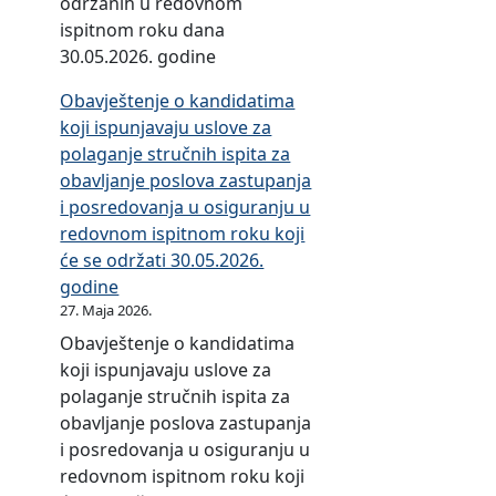
održanih u redovnom
a
e
r
e
e
K
ispitnom roku dana
n
R
e
s
z
o
30.05.2026. godine
j
e
u
t
a
p
u
p
o
Obavještenje o kandidatima
r
p
a
u
u
s
koji ispunjavaju uslove za
u
o
o
r
b
i
polaganje stručnih ispita za
č
l
n
e
l
g
obavljanje poslova zastupanja
n
a
i
d
i
u
i posredovanja u osiguranju u
o
g
k
o
k
r
redovnom ispitnom roku koji
g
a
b
v
e
a
će se održati 30.05.2026.
i
n
i
n
S
n
godine
s
j
z
o
r
j
27. Maja 2026.
p
e
n
m
p
u
i
s
Obavještenje o kandidatima
i
i
s
o
t
t
koji ispunjavaju uslove za
s
s
k
d
a
r
polaganje stručnih ispita za
f
p
e
r
z
u
obavljanje poslova zastupanja
o
i
D
ž
a
č
i posredovanja u osiguranju u
r
t
r
a
o
n
redovnom ispitnom roku koji
u
n
a
n