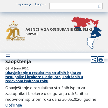
Ћирилица
English
Претрага
AGENCIJA ZA OSIGURANJE REPUBLIKE
SRPSKE
Saopštenja
4. Juna 2026.
Obavještenje o rezulatima stručnih ispita za
zastupnike i brokere u osiguranju održanih u
redovnom ispitnom roku
Obavještenje o rezulatima stručnih ispita za
zastupnike i brokere u osiguranju održanih u
redovnom ispitnom roku dana 30.05.2026. godine
:
Opširnije