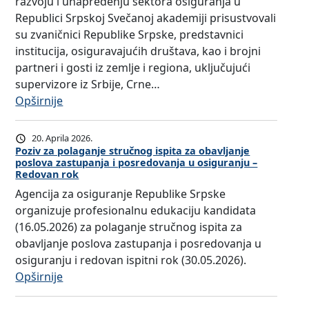
razvoju i unapređenju sektora osiguranja u
t
t
Republici Srpskoj Svečanoj akademiji prisustvovali
e
i
su zvaničnici Republike Srpske, predstavnici
n
m
institucija, osiguravajućih društava, kao i brojni
j
a
partneri i gosti iz zemlje i regiona, uključujući
e
s
supervizore iz Srbije, Crne…
o
t
:
Opširnije
k
r
O
a
u
b
n
20. Aprila 2026.
č
i
d
Poziv za polaganje stručnog ispita za obavljanje
n
poslova zastupanja i posredovanja u osiguranju –
l
i
Redovan rok
i
j
d
Agencija za osiguranje Republike Srpske
h
e
a
organizuje profesionalnu edukaciju kandidata
i
ž
t
(16.05.2026) za polaganje stručnog ispita za
s
e
i
obavljanje poslova zastupanja i posredovanja u
p
n
m
osiguranju i redovan ispitni rok (30.05.2026).
i
j
a
:
Opširnije
t
u
k
P
a
b
o