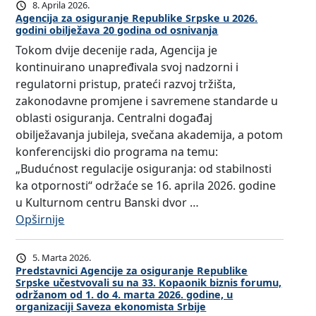
o
z
8. Aprila 2026.
i
j
z
Agencija za osiguranje Republike Srpske u 2026.
a
l
i
godini obilježava 20 godina od osnivanja
i
z
e
i
Tokom dvije decenije rada, Agencija je
v
a
j
s
kontinuirano unapređivala svoj nadzorni i
z
s
–
p
regulatorni pristup, prateći razvoj tržišta,
a
t
2
u
zakonodavne promjene i savremene standarde u
p
u
0
n
oblasti osiguranja. Centralni događaj
o
p
g
j
obilježavanja jubileja, svečana akademija, a potom
l
n
o
a
konferencijski dio programa na temu:
a
i
d
v
„Budućnost regulacije osiguranja: od stabilnosti
g
k
i
a
ka otpornosti“ održaće se 16. aprila 2026. godine
a
e
n
j
u Kulturnom centru Banski dvor …
n
i
a
u
:
Opširnije
j
b
r
u
A
e
r
a
s
g
s
o
5. Marta 2026.
d
l
e
t
Predstavnici Agencije za osiguranje Republike
k
a
o
Srpske učestvovali su na 33. Kopaonik biznis forumu,
n
r
e
A
održanom od 1. do 4. marta 2026. godine, u
v
c
u
r
organizaciji Saveza ekonomista Srbije
g
e