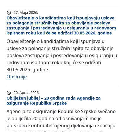
O
b
27. Maja 2026.
a
Obavještenje o kandidatima koji ispunjavaju uslove
za polaganje stručnih ispita za obavljanje poslova
v
zastupanja i posredovanja u osiguranju u redovnom
j
ispitnom roku koji će se održati 30.05.2026. godine
e
Obavještenje o kandidatima koji ispunjavaju
š
uslove za polaganje stručnih ispita za obavljanje
t
poslova zastupanja i posredovanja u osiguranju u
e
redovnom ispitnom roku koji će se održati
n
30.05.2026. godine.
j
:
Opširnije
e
O
o
b
20. Aprila 2026.
r
a
Obilježen jubilej – 20 godina rada Agencije za
e
osiguranje Republike Srpske
v
z
Agencija za osiguranje Republike Srpske svečano
j
u
je obilježila 20 godina od osnivanja, čime je
e
l
potvrđen kontinuitet njenog djelovanja i značaj u
š
a