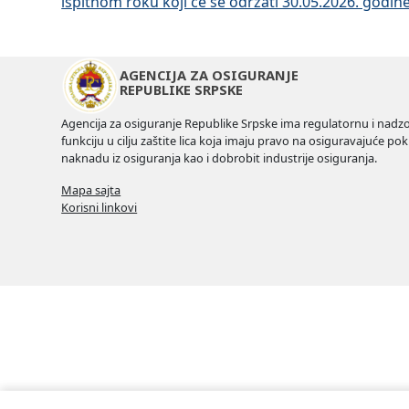
ispitnom roku koji će se održati 30.05.2026. godine
AGENCIJA ZA OSIGURANJE
REPUBLIKE SRPSKE
Agencija za osiguranje Republike Srpske ima regulatornu i nadz
funkciju u cilju zaštite lica koja imaju pravo na osiguravajuće pokr
naknadu iz osiguranja kao i dobrobit industrije osiguranja.
Mapa sajta
Korisni linkovi