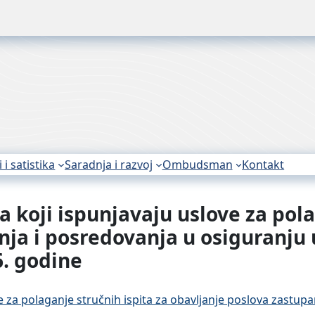
i i satistika
Saradnja i razvoj
Ombudsman
Kontakt
koji ispunjavaju uslove za pola
nja i posredovanja u osiguranj
6. godine
e za polaganje stručnih ispita za obavljanje poslova zastu