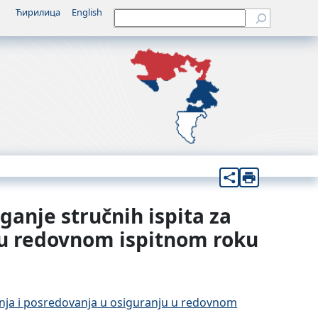
Ћирилица
English
Претрага
ganje stručnih ispita za
u u redovnom ispitnom roku
panja i posredovanja u osiguranju u redovnom