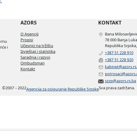
.
AZORS
KONTAKT
O Agenciji
Bana Milosavljević
Propisi
78 000 Banja Luk
ornu
Učesnici na tržištu
Republika Srpska,
iće i
Izvještaji i statistika
+387 51 228 910
Saradnja i razvoj
+387 51 228 920
Ombudsman
kabinet@azors.rs
Kontakt
potrosaci@azors.
szzp@azors.rs.ba
©
2007 – 2022
Sva prava zadržana.
Agencija za osiguranje Republike Srpske