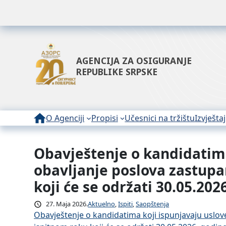
AGENCIJA ZA OSIGURANJE
REPUBLIKE SRPSKE
O Agenciji
Propisi
Učesnici na tržištu
Izvještaj
Obavještenje o kandidatima 
Idi
na
obavljanje poslova zastupa
sadržaj
koji će se održati 30.05.202
27. Maja 2026.
Aktuelno
, 
Ispiti
, 
Saopštenja
Obavještenje o kandidatima koji ispunjavaju uslov