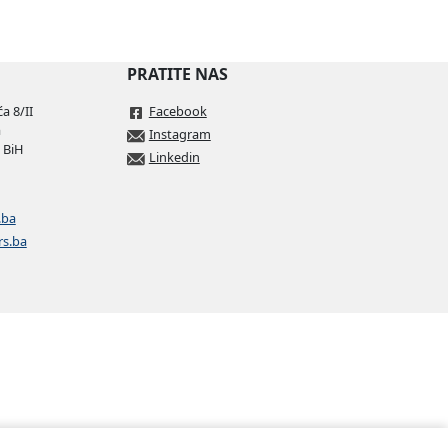
PRATITE NAS
a 8/II
Facebook
a
Instagram
 BiH
Linkedin
.ba
rs.ba