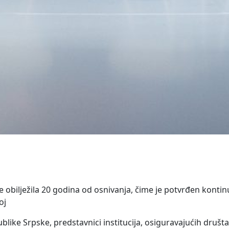
obilježila 20 godina od osnivanja, čime je potvrđen kontinui
oj
like Srpske, predstavnici institucija, osiguravajućih društava