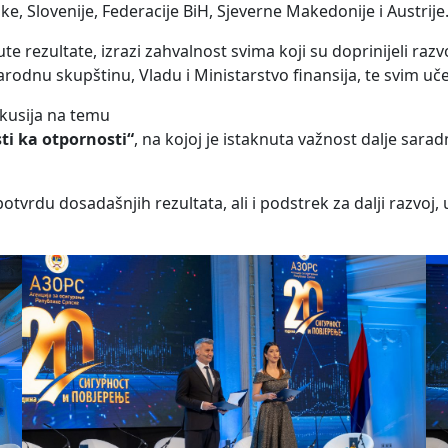
ke, Slovenije, Federacije BiH, Sjeverne Makedonije i Austrije
gnute rezultate, izrazi zahvalnost svima koji su doprinijeli ra
arodnu skupštinu, Vladu i Ministarstvo finansija, te svim uč
skusija na temu
ti ka otpornosti“
, na kojoj je istaknuta važnost dalje sar
otvrdu dosadašnjih rezultata, ali i podstrek za dalji razvoj,