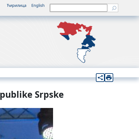
Ћирилица
English
Претрага
epublike Srpske