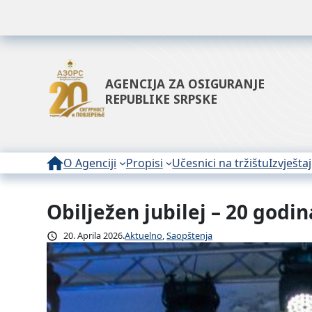
AGENCIJA ZA OSIGURANJE
REPUBLIKE SRPSKE
O Agenciji
Propisi
Učesnici na tržištu
Izvještaj
Obilježen jubilej – 20 godi
Idi
na
20. Aprila 2026.
Aktuelno
, 
Saopštenja
sadržaj