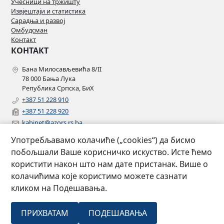
Учесници на тржишту
Извјештаји и статистика
Сарадња и развој
Омбудсман
Контакт
КОНТАКТ
Бана Милосављевића 8/II
78 000 Бања Лука
Република Српска, БиХ
+387 51 228 910
+387 51 228 920
kabinet@azors.rs.ba
potrosaci@azors.rs.ba
Употребљавамо колачиће („cookies“) да бисмо
szzp@azors.rs.ba
побољшали Ваше корисничко искуство. Исте ћемо
ПРАТИТЕ НАС
користити након што нам дате пристанак. Више о
колачићима које користимо можете сазнати
Facebook
кликом на Подешавања.
Instagram
Linkedin
2007 –
Сва права
ПРИХВАТАМ
ПОДЕШАВАЊА
Агенција за осигурање Републике
©
2022
задржана.
Српске