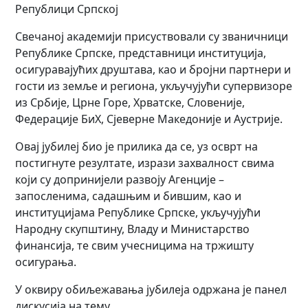
Републици Српској
Свечаној академији присуствовали су званичници
Републике Српске, представници институција,
осигуравајућих друштава, као и бројни партнери и
гости из земље и региона, укључујући супервизоре
из Србије, Црне Горе, Хрватске, Словеније,
Федерације БиХ, Сјеверне Македоније и Аустрије.
Овај јубилеј био је прилика да се, уз осврт на
постигнуте резултате, изрази захвалност свима
који су допринијели развоју Агенције –
запосленима, садашњим и бившим, као и
институцијама Републике Српске, укључујући
Народну скупштину, Владу и Министарство
финансија, те свим учесницима на тржишту
осигурања.
У оквиру обиљежавања јубилеја одржана је панел
дискусија на тему