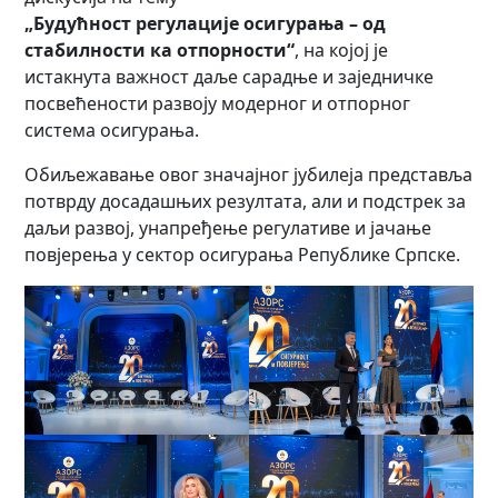
„Будућност регулације осигурања – од
стабилности ка отпорности“
, на којој је
истакнута важност даље сарадње и заједничке
посвећености развоју модерног и отпорног
система осигурања.
Обиљежавање овог значајног јубилеја представља
потврду досадашњих резултата, али и подстрек за
даљи развој, унапређење регулативе и јачање
повјерења у сектор осигурања Републике Српске.