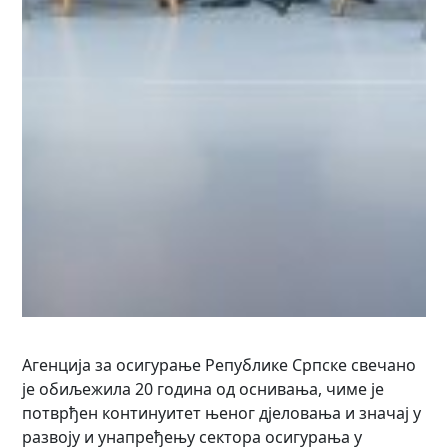
Агенција за осигурање Републике Српске свечано
је обиљежила 20 година од оснивања, чиме је
потврђен континуитет њеног дјеловања и значај у
развоју и унапређењу сектора осигурања у