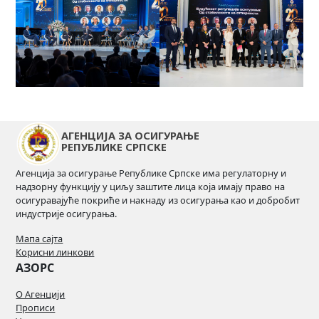
АГЕНЦИЈА ЗА ОСИГУРАЊЕ
РЕПУБЛИКЕ СРПСКЕ
Агенција за осигурање Републике Српске има регулаторну и
надзорну функцију у циљу заштите лица која имају право на
осигуравајуће покриће и накнаду из осигурања као и добробит
индустрије осигурања.
Мапа сајта
Корисни линкови
АЗОРС
О Агенцији
Прописи