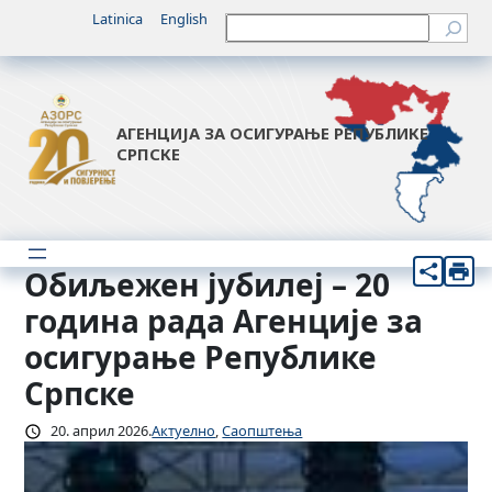
Скочи
Latinica
English
Претрага
на
садржај
АГЕНЦИЈА ЗА ОСИГУРАЊЕ РЕПУБЛИКЕ
СРПСКЕ
Обиљежен јубилеј – 20
година рада Агенције за
осигурање Републике
Српске
20. април 2026.
Актуелно
, 
Саопштења