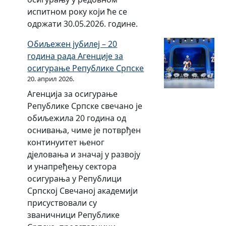
испитном року који ће се
а
одржати 30.05.2026. године.
х
т
Обиљежен јубилеј – 20
ј
година рада Агенције за
е
осигурање Републике Српске
в
20. април 2026.
а
Агенција за осигурање
з
Републике Српске свечано је
а
обиљежила 20 година од
и
оснивања, чиме је потврђен
з
континуитет њеног
д
дјеловања и значај у развоју
а
и унапређењу сектора
в
осигурања у Републици
а
Српској Свечаној академији
њ
присуствовали су
е
званичници Републике
д