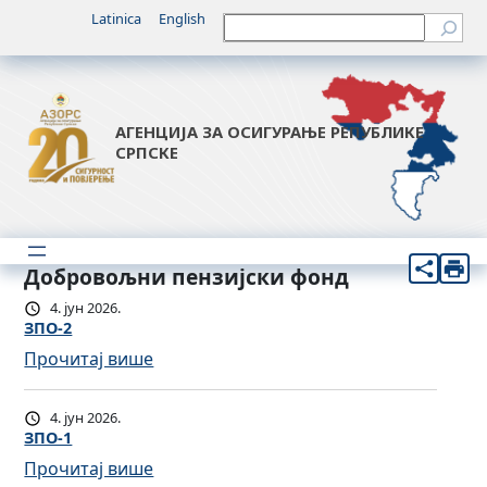
Latinica
English
Претрага
АГЕНЦИЈА ЗА ОСИГУРАЊЕ РЕПУБЛИКЕ
СРПСКЕ
Добровољни пензијски фонд
4. јун 2026.
ЗПО-2
:
Прочитај више
З
П
4. јун 2026.
О
ЗПО-1
-
:
Прочитај више