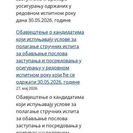
к
уосигурању одржаних у
т
редовном испитном року
р
дана 30.05.2026. године
о
Обавјештење о кандидатима
н
који испуњавају услове за
с
полагање стручних испита
к
за обављање послова
о
заступања и посредовања у
п
осигурању у редовном
о
испитном року који ће се
п
одржати 30.05.2026. године
у
27. мај 2026.
њ
Обавјештење о кандидатима
а
који испуњавају услове за
в
полагање стручних испита
а
за обављање послова
њ
заступања и посредовања у
е
осигурању у редовном
з