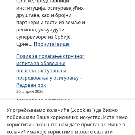
Српске, представници
о
институција, осигуравајућих
з
друштава, као и бројни
в
партнери и гости из земље и
о
региона, укључујући
л
супервизоре из Србије,
е
:
Црне…
Прочитај више
з
О
а
Позив за полагање стручног
б
р
испита за обављање
и
а
послова заступања и
љ
д
посредовања у осигурању –
е
д
Редован рок
ж
р
20. април 2026.
е
у
Агенција за осигурање
н
ш
Републике Српске организује
ј
Употребљавамо колачиће („cookies“) да бисмо
т
професионалну едукацију
у
побољшали Ваше корисничко искуство. Исте ћемо
в
кандидата (16.05.2026) за
б
користити након што нам дате пристанак. Више о
у
полагање стручног испита
и
колачићима које користимо можете сазнати
з