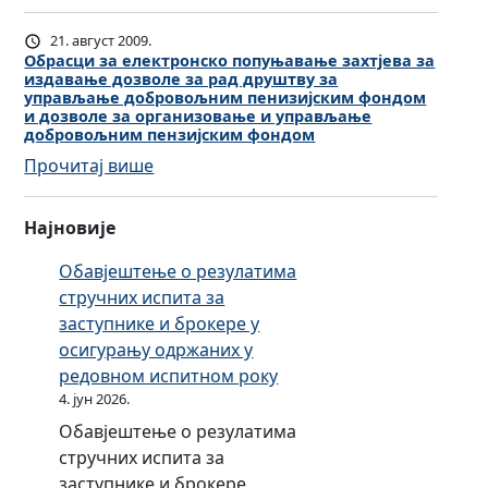
2
З
П
21. август 2009.
О
Обрасци за електронско попуњавање захтјева за
издавање дозволе за рад друштву за
-
управљање добровољним пенизијским фондом
1
и дозволе за организовање и управљање
добровољним пензијским фондом
:
Прочитај више
О
б
Најновије
р
а
Обавјештење о резулатима
с
стручних испита за
ц
заступнике и брокере у
и
осигурању одржаних у
з
редовном испитном року
а
4. јун 2026.
е
Обавјештење о резулатима
л
стручних испита за
е
заступнике и брокере