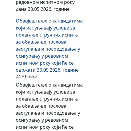
а
о
1
2
редовном испитном року
д
1
2
д
п
д
.
0
дана 30.05.2026. године
о
2
4
и
е
о
0
2
3
.
.
н
Обавјештење о кандидатима
р
д
1
2
0
2
г
е
који испуњавају услове за
и
0
.
.
.
0
о
полагање стручних испита
о
1
2
д
0
2
д
за обављање послова
д
.
0
о
6
3
и
заступања и посредовања у
о
0
2
3
.
.
н
осигурању у редовном
д
1
2
1
2
г
е
испитном року који ће се
0
.
.
.
0
о
одржати 30.05.2026. године
1
2
д
1
2
д
27. мај 2026.
.
0
о
2
3
и
0
Обавјештење о кандидатима
2
3
.
.
н
1
који испуњавају услове за
1
0
2
г
е
.
полагање стручних испита
.
.
0
о
2
за обављање послова
д
0
2
д
0
заступања и посредовања у
о
6
2
и
2
осигурању у редовном
3
.
.
н
1
испитном року који ће се
1
2
г
е