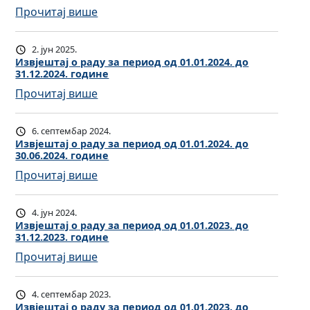
:
Прочитај више
е
И
ш
з
т
2. јун 2025.
в
а
Извјештај о раду за период од 01.01.2024. до
31.12.2024. године
ј
ј
:
Прочитај више
е
о
И
ш
р
з
т
а
6. септембар 2024.
в
а
Извјештај о раду за период од 01.01.2024. до
д
30.06.2024. године
ј
ј
у
:
Прочитај више
е
о
з
И
ш
р
а
з
т
а
п
4. јун 2024.
в
а
Извјештај о раду за период од 01.01.2023. до
д
е
31.12.2023. године
ј
ј
у
р
:
Прочитај више
е
о
з
и
И
ш
р
а
о
з
т
а
п
д
4. септембар 2023.
в
а
Извјештај о раду за период од 01.01.2023. до
д