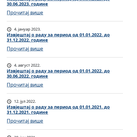
е
о
30.06.2023. године
ј
ј
у
р
д
:
Прочитај више
е
о
з
и
0
И
ш
р
а
о
1
з
т
а
п
д
4. јануар 2023.
.
в
а
Извјештај о раду за период од 01.01.2022. до
д
е
о
0
31.12.2022. године
ј
ј
у
р
д
1
:
Прочитај више
е
о
з
и
0
.
И
ш
р
а
о
1
2
з
т
а
п
д
4. август 2022.
.
0
в
а
Извјештај о раду за период од 01.01.2022. до
д
е
о
0
2
30.06.2022. године
ј
ј
у
р
д
1
5
:
Прочитај више
е
о
з
и
0
.
.
И
ш
р
а
о
1
2
д
з
т
а
п
д
12. јул 2022.
.
0
о
в
а
Извјештај о раду за период од 01.01.2021. до
д
е
о
0
2
3
31.12.2021. године
ј
ј
у
р
д
1
5
1
:
Прочитај више
е
о
з
и
0
.
.
.
И
ш
р
а
о
1
2
д
1
з
т
а