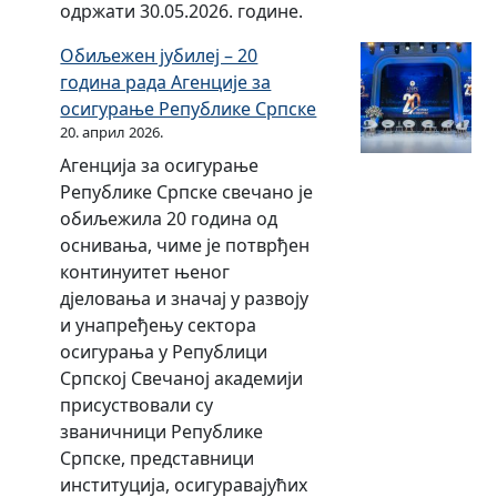
.
одржати 30.05.2026. године.
.
0
о
д
1
2
д
Обиљежен јубилеј – 20
о
2
2
и
година рада Агенције за
3
.
.
н
осигурање Републике Српске
0
2
г
е
20. април 2026.
.
0
о
Агенција за осигурање
0
2
д
Републике Српске свечано је
6
1
и
обиљежила 20 година од
.
.
н
оснивања, чиме је потврђен
2
г
е
континуитет њеног
0
о
дјеловања и значај у развоју
2
д
и унапређењу сектора
1
и
осигурања у Републици
.
н
Српској Свечаној академији
г
е
присуствовали су
о
званичници Републике
д
Српске, представници
и
институција, осигуравајућих
н