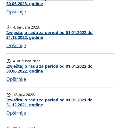
e
o
30.06.2023. godine
j
j
u
r
d
:
Opširnije
e
o
z
i
0
I
š
r
a
o
1
z
t
a
p
d
4. Januara 2023.
.
v
a
Izvještaj o radu za period od 01.01.2022 do
d
e
o
0
31.12.2022. godine
j
j
u
r
d
1
:
Opširnije
e
o
z
i
0
.
I
š
r
a
o
1
2
z
t
a
p
d
4. Augusta 2022.
.
0
v
a
Izvještaj o radu za period od 01.01.2022 do
d
e
o
0
2
30.06.2022. godine
j
j
u
r
d
1
5
:
Opširnije
e
o
z
i
0
.
.
I
š
r
a
o
1
2
d
z
t
a
p
d
12. Jula 2022.
.
0
o
v
a
Izvještaj o radu za period od 01.01.2021 do
d
e
o
0
2
3
31.12.2021. godine
j
j
u
r
d
1
5
1
:
Opširnije
e
o
z
i
0
.
.
.
I
š
r
a
o
1
2
d
1
z
t
a