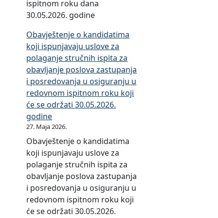
a
o
1
2
ispitnom roku dana
o
2
4
i
p
d
.
0
30.05.2026. godine
3
.
.
n
e
o
0
2
0
2
g
e
Obavještenje o kandidatima
r
d
1
2
.
0
o
koji ispunjavaju uslove za
i
0
.
d
0
2
d
polaganje stručnih ispita za
o
1
2
o
6
3
i
obavljanje poslova zastupanja
d
.
0
3
.
.
n
i posredovanja u osiguranju u
o
0
2
1
2
g
e
redovnom ispitnom roku koji
d
1
2
.
0
o
će se održati 30.05.2026.
0
.
d
1
2
d
godine
1
2
o
2
3
i
27. Maja 2026.
.
0
3
.
.
n
0
Obavještenje o kandidatima
2
0
2
g
e
1
koji ispunjavaju uslove za
1
.
0
o
.
polaganje stručnih ispita za
d
0
2
d
2
obavljanje poslova zastupanja
o
6
2
i
0
i posredovanja u osiguranju u
3
.
.
n
2
redovnom ispitnom roku koji
1
2
g
e
1
će se održati 30.05.2026.
.
0
o