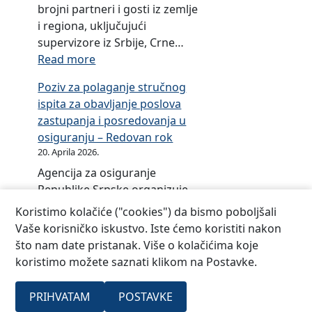
brojni partneri i gosti iz zemlje
e
i regiona, uključujući
supervizore iz Srbije, Crne…
:
Read more
O
Poziv za polaganje stručnog
b
ispita za obavljanje poslova
i
zastupanja i posredovanja u
l
osiguranju – Redovan rok
j
20. Aprila 2026.
e
Agencija za osiguranje
ž
Republike Srpske organizuje
e
profesionalnu edukaciju
n
Koristimo kolačiće ("cookies") da bismo poboljšali
kandidata (16.05.2026) za
j
Vaše korisničko iskustvo. Iste ćemo koristiti nakon
polaganje stručnog ispita za
u
što nam date pristanak. Više o kolačićima koje
obavljanje poslova zastupanja
b
koristimo možete saznati klikom na Postavke.
i posredovanja u osiguranju i
i
redovan ispitni rok
l
PRIHVATAM
POSTAVKE
(30.05.2026).
e