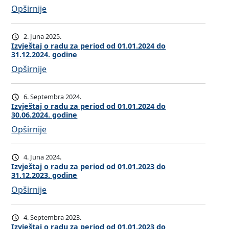
:
Opširnije
e
I
š
z
t
2. Juna 2025.
v
a
Izvještaj o radu za period od 01.01.2024 do
31.12.2024. godine
j
j
:
Opširnije
e
o
I
š
r
z
t
a
6. Septembra 2024.
v
a
Izvještaj o radu za period od 01.01.2024 do
d
30.06.2024. godine
j
j
u
:
Opširnije
e
o
z
I
š
r
a
z
t
a
p
4. Juna 2024.
v
a
Izvještaj o radu za period od 01.01.2023 do
d
e
31.12.2023. godine
j
j
u
r
:
Opširnije
e
o
z
i
I
š
r
a
o
z
t
a
p
d
4. Septembra 2023.
v
a
Izvještaj o radu za period od 01.01.2023 do
d