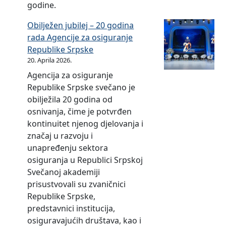
.
godine.
1
2
d
d
2
2
i
Obilježen jubilej – 20 godina
o
.
.
n
rada Agencije za osiguranje
3
2
g
e
Republike Srpske
0
0
o
20. Aprila 2026.
.
2
d
Agencija za osiguranje
0
1
i
Republike Srpske svečano je
6
.
n
obilježila 20 godina od
.
g
e
osnivanja, čime je potvrđen
2
o
kontinuitet njenog djelovanja i
0
d
značaj u razvoju i
2
i
unapređenju sektora
1
n
osiguranja u Republici Srpskoj
.
e
Svečanoj akademiji
g
prisustvovali su zvaničnici
o
Republike Srpske,
d
predstavnici institucija,
i
osiguravajućih društava, kao i
n