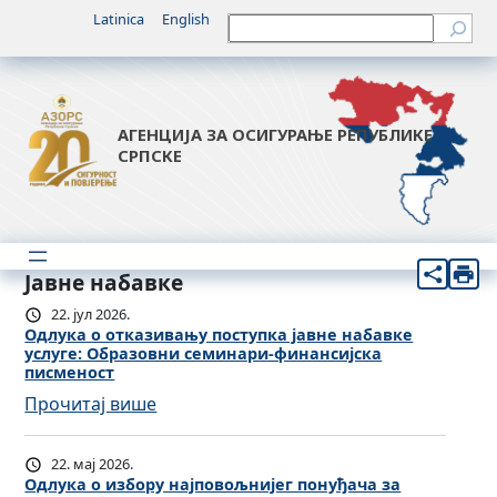
Latinica
English
Претрага
АГЕНЦИЈА ЗА ОСИГУРАЊЕ РЕПУБЛИКЕ
СРПСКЕ
Јавне набавке
22. јул 2026.
Одлука о отказивању поступка јавне набавке
услугe: Образовни семинари-финансијска
писменост
:
Прочитај више
О
д
22. мај 2026.
л
Одлука о избору најповољнијег понуђача за