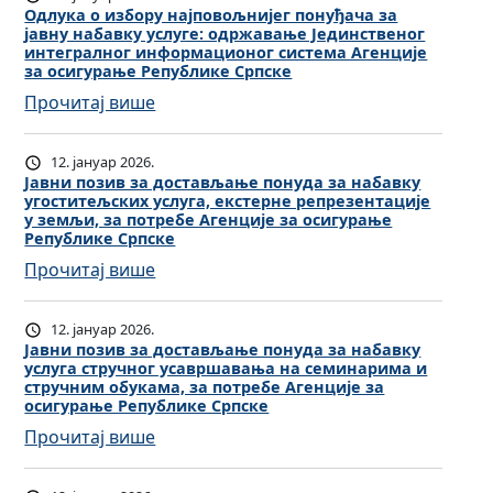
ј
б
л
Одлука о избору најповољнијег понуђача за
п
п
јавну набавку услуге: одржавање Јединственог
о
у
к
интегралног информационог система Агенције
о
р
к
за осигурање Републике Српске
а
в
у
a
ј
:
Прочитај више
о
н
о
а
О
љ
а
р
в
д
н
12. јануар 2026.
ј
е
н
л
Јавни позив за достављање понуда за набавку
и
п
з
угоститељских услуга, екстерне репрезентације
е
у
ј
у земљи, за потребе Агенције за осигурање
о
у
н
к
Републике Српске
е
в
л
а
а
г
:
Прочитај више
о
т
б
о
п
Ј
љ
а
а
и
о
а
н
т
12. јануар 2026.
в
з
н
в
Јавни позив за достављање понуда за набавку
и
и
к
б
услуга стручног усавршавања на семинарима и
у
н
ј
м
стручним обукама, за потребе Агенције за
е
о
ђ
и
осигурање Републике Српске
е
а
у
р
а
п
г
п
:
Прочитај више
с
у
ч
о
п
о
Ј
л
н
а
з
о
с
а