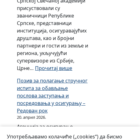
Српској Свечаној академији
п
А
присуствовали су
у
г
званичници Републике
б
е
Српске, представници
л
н
институција, осигуравајућих
и
ц
друштава, као и бројни
к
и
партнери и гости из земље и
е
ј
региона, укључујући
С
и
супервизоре из Србије,
р
з
:
Црне…
Прочитај више
п
а
О
с
о
Позив за полагање стручног
б
к
с
испита за обављање
и
е
и
послова заступања и
љ
г
посредовања у осигурању –
е
у
Редован рок
ж
р
20. април 2026.
е
а
Агенција за осигурање
н
њ
Републике Српске организује
ј
Употребљавамо колачиће („cookies“) да бисмо
е