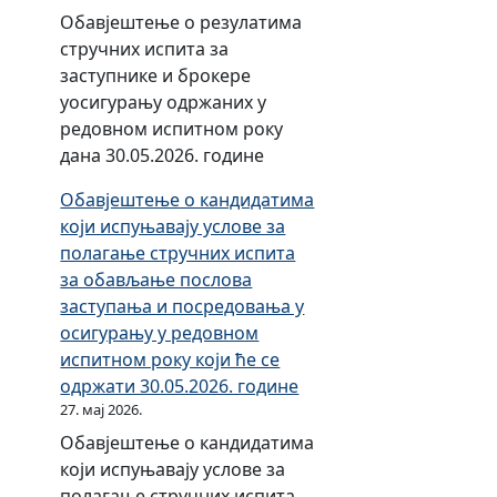
р
а
е
Обавјештење о резулатима
и
ф
и
стручних испита за
ф
и
п
заступнике и брокере
а
н
л
уосигурању одржаних у
м
а
а
редовном испитном року
а
н
ћ
дана 30.05.2026. године
и
с
а
Обавјештење о кандидатима
н
и
њ
који испуњавају услове за
а
р
у
полагање стручних испита
к
а
н
за обављање послова
н
њ
а
заступања и посредовања у
а
е
к
осигурању у редовном
д
р
н
испитном року који ће се
а
а
а
одржати 30.05.2026. године
м
д
д
27. мај 2026.
а
а
е
Обавјештење о кандидатима
А
О
з
који испуњавају услове за
г
м
а
полагање стручних испита
е