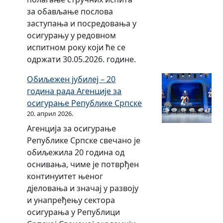
б
н
за обављање послова
н
у
а
заступања и посредовања у
ц
д
д
осигурању у редовном
и
с
з
испитном року који ће се
ј
м
о
одржати 30.05.2026. године.
е
а
р
з
н
н
Обиљежен јубилеј – 20
а
а
а
година рада Агенције за
о
у
д
осигурање Републике Српске
с
о
п
20. април 2026.
и
с
о
Агенција за осигурање
г
и
с
Републике Српске свечано је
у
г
л
обиљежила 20 година од
р
у
о
оснивања, чиме је потврђен
а
р
в
континуитет њеног
њ
а
а
дјеловања и значај у развоју
е
њ
њ
и унапређењу сектора
Р
у
е
осигурања у Републици
е
м