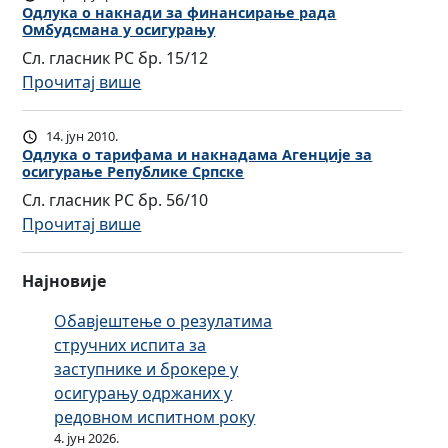
л
Одлука о накнади за финансирање рада
Омбудсмана у осигурању
у
Сл. гласник РС бр. 15/12
к
:
Прочитај више
а
О
о
д
у
14. јун 2010.
л
т
Одлука о тарифама и накнадама Агенције за
осигурање Републике Српске
у
в
Сл. гласник РС бр. 56/10
к
р
:
Прочитај више
а
ђ
О
о
и
д
н
в
Најновије
л
а
а
у
Обавјештење о резулатима
к
њ
к
стручних испита за
н
у
а
заступнике и брокере у
а
с
о
осигурању одржаних у
д
т
т
редовном испитном року
и
о
а
4. јун 2026.
з
п