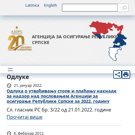
Latinica
English
Претрага
АГЕНЦИЈА ЗА ОСИГУРАЊЕ РЕПУБЛИКЕ
СРПСКЕ
Одлуке
21. јануар 2022.
Одлука о утврђивању стопе и плаћању накнаде
за надзор над пословањем Агенцији за
осигурање Републике Српске за 2022. годину
Сл. гласник РС бр. 3/22 од 21.01.2022. године
:
Прочитај више
О
д
6. фебруар 2012.