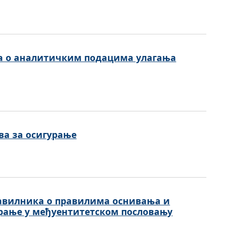
аја о аналитичким подацима улагања
ва за осигурање
авилникa о правилима оснивања и
рање у међуентитетском пословању