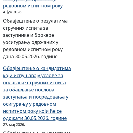
редовном испитном року
4. јун 2026.
Обавјештење о резулатима
стручних испита за
заступнике и брокере
уосигурању одржаних у
редовном испитном року
дана 30.05.2026. године
Обавјештење о кандидатима
који испуњавају услове за
полагање стручних испита
за обављање послова
заступања и посредовања у
осигурању у редовном
испитном року који ће се
одржати 30.05.2026. године
27. мај 2026.