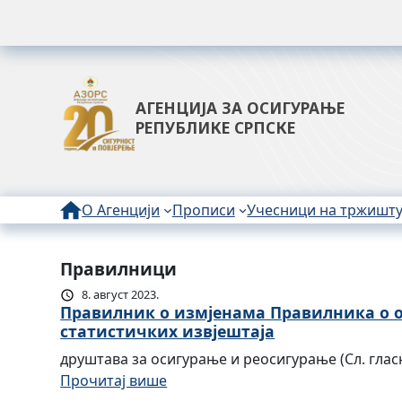
АГЕНЦИЈА ЗА ОСИГУРАЊЕ
РЕПУБЛИКЕ СРПСКЕ
О Агенцији
Прописи
Учесници на тржишт
Правилници
8. август 2023.
Правилник о измјенама Правилникa о о
статистичких извјештаја
друштава за осигурање и реосигурање (Сл. гласни
:
Прочитај више
П