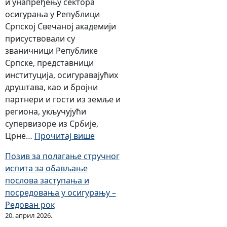
и унапређењу сектора
осигурања у Републици
Српској Свечаној академији
присуствовали су
званичници Републике
Српске, представници
институција, осигуравајућих
друштава, као и бројни
партнери и гости из земље и
региона, укључујући
супервизоре из Србије,
:
Црне…
Прочитај више
О
Позив за полагање стручног
б
испита за обављање
и
послова заступања и
љ
посредовања у осигурању –
е
Редован рок
ж
20. април 2026.
е