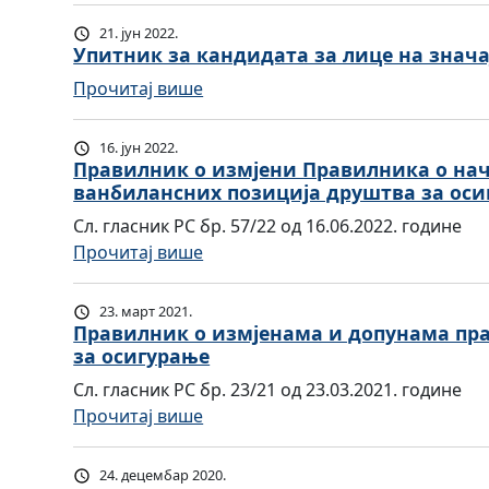
р
21. јун 2022.
а
Упитник за кандидата за лице на знача
в
:
Прочитај више
и
У
л
п
16. јун 2022.
н
и
Правилник о измјени Правилника о на
и
ванбилансних позиција друштва за оси
т
к
н
Сл. гласник РС бр. 57/22 од 16.06.2022. године
о
и
:
Прочитај више
и
к
П
з
з
р
23. март 2021.
м
а
а
Правилник о измјенама и допунама пра
ј
к
за осигурање
в
е
а
и
Сл. гласник РС бр. 23/21 од 23.03.2021. године
н
н
л
:
Прочитај више
а
д
н
П
м
и
и
р
а
24. децембар 2020.
д
к