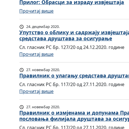
а
Прилог: Обрасци за израду извјештаја
П
а
о
в
р
:
Прочитај више
т
и
и
а
П
а
з
л
в
р
з
24. децембар 2020.
м
н
и
и
Упутство о облику и садржају извјешт
а
ј
и
л
средстава друштава за осигурање
л
л
е
к
н
о
и
Сл. гласник РС бр. 127/20 од 24.12.2020. године
н
о
и
г
ц
:
Прочитај више
и
и
к
:
е
У
П
з
a
О
н
п
р
27. новембар 2020.
м
о
б
а
у
Правилник о улагању средстава друшта
а
ј
о
р
з
т
в
е
Сл. гласник РС бр. 117/20 од 27.11.2020. године
б
а
н
с
и
н
:
Прочитај више
л
с
а
т
л
а
П
и
ц
ч
в
н
м
р
к
27. новембар 2020.
и
а
о
и
а
а
Правилник о измјенама и допунама Пр
у
з
ј
о
к
пословања филијала друштава за осигу
и
в
и
а
н
о
а
д
и
с
Сл. гласник РС бр. 117/20 од 27.11.2020. године
и