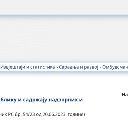
у
Извјештаји и статистика
Сарадња и развој
Омбудсма
На
блику и садржају надзорних и
к РС бр. 54/23 од 20.06.2023. године)