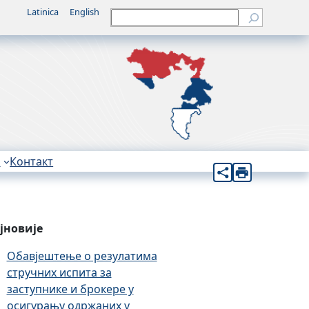
Latinica
English
Претрага
н
Контакт
јновије
Обавјештење о резулатима
стручних испита за
заступнике и брокере у
осигурању одржаних у