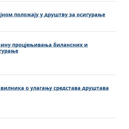
јном положају у друштву за осигурање
чину процјењивања билансних и
гурање
вилника о улагању средстава друштава