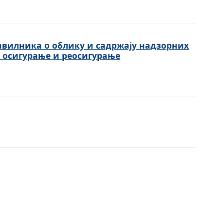
вилникa о облику и садржају надзорних
а осигурање и реосигурање