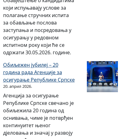
Обавјештење о кандидатима
који испуњавају услове за
полагање стручних испита
за обављање послова
заступања и посредовања у
осигурању у редовном
испитном року који ће се
одржати 30.05.2026. године.
Обиљежен јубилеј – 20
година рада Агенције за
осигурање Републике Српске
20. април 2026.
Агенција за осигурање
Републике Српске свечано је
обиљежила 20 година од
оснивања, чиме је потврђен
континуитет њеног
дјеловања и значај у развоју