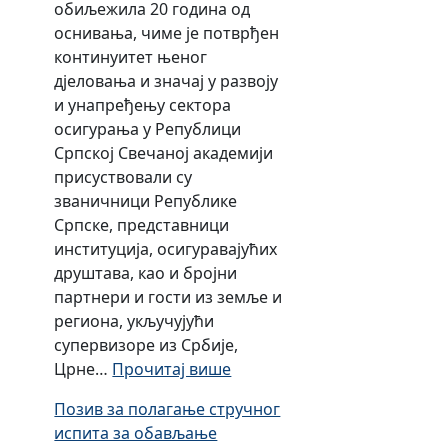
с
обиљежила 20 година од
а
а
њ
а
оснивања, чиме је потврђен
в
о
а
д
континуитет њеног
а
с
и
р
дјеловања и значај у развоју
д
и
п
ж
и унапређењу сектора
р
г
о
а
осигурања у Републици
у
у
с
ј
Српској Свечаној академији
ш
р
л
у
присуствовали су
т
а
о
н
званичници Републике
а
њ
в
а
Српске, представници
в
е
а
д
институција, осигуравајућих
а
њ
з
друштава, као и бројни
з
а
о
партнери и гости из земље и
а
ф
р
региона, укључујући
о
и
н
супервизоре из Србије,
с
л
и
:
Црне…
Прочитај више
и
и
х
О
г
ј
Позив за полагање стручног
и
б
у
а
испита за обављање
с
и