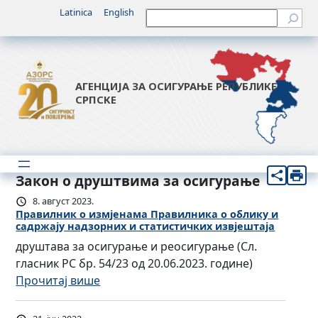
Latinica
English
Претрага
АГЕНЦИЈА ЗА ОСИГУРАЊЕ РЕПУБЛИКЕ
СРПСКЕ
Закон о друштвима за осигурање
8. август 2023.
Правилник о измјенама Правилникa о облику и
садржају надзорних и статистичких извјештаја
друштава за осигурање и реосигурање (Сл.
гласник РС бр. 54/23 од 20.06.2023. године)
:
Прочитај више
П
р