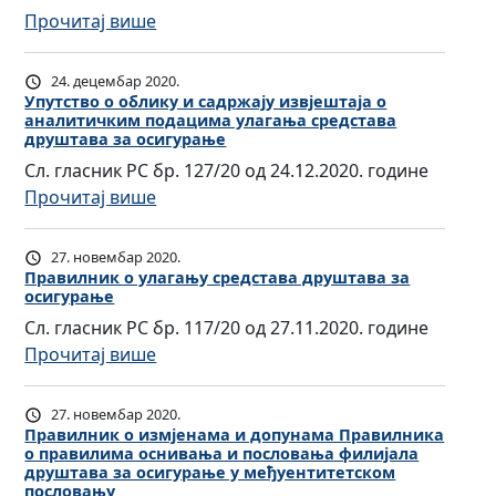
а
р
в
о
:
Прочитај више
т
а
и
и
П
а
в
л
з
р
з
и
24. децембар 2020.
н
м
и
Упутство о облику и садржају извјештаја о
а
л
и
аналитичким подацима улагања средстава
ј
л
л
н
друштава за осигурање
к
е
о
и
и
Сл. гласник РС бр. 127/20 од 24.12.2020. године
о
н
г
ц
к
:
Прочитај више
и
и
:
е
a
У
з
П
О
н
о
п
м
р
27. новембар 2020.
б
а
о
у
Правилник о улагању средстава друштава за
ј
а
р
з
б
осигурање
т
е
в
а
н
л
Сл. гласник РС бр. 117/20 од 27.11.2020. године
с
н
и
с
а
и
:
Прочитај више
т
а
л
ц
ч
к
П
в
м
н
и
а
у
р
о
а
и
27. новембар 2020.
з
ј
и
а
о
Правилник о измјенама и допунама Правилникa
и
к
а
н
с
о правилима оснивања и пословања филијала
в
о
д
а
и
друштава за осигурање у међуентитетском
о
а
и
б
пословању
о
о