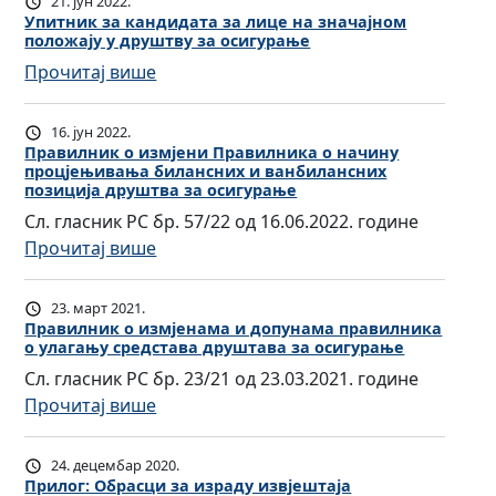
21. јун 2022.
а
Упитник за кандидата за лице на значајном
положају у друштву за осигурање
в
:
Прочитај више
и
У
л
п
н
16. јун 2022.
и
и
Правилник о измјени Правилника о начину
процјењивања билансних и ванбилансних
т
к
позиција друштва за осигурање
н
о
Сл. гласник РС бр. 57/22 од 16.06.2022. године
и
и
:
Прочитај више
к
з
П
з
м
р
23. март 2021.
а
ј
а
Правилник о измјенама и допунама правилника
к
е
о улагању средстава друштава за осигурање
в
а
н
Сл. гласник РС бр. 23/21 од 23.03.2021. године
и
н
а
:
Прочитај више
л
д
м
П
н
и
а
р
и
24. децембар 2020.
д
П
а
к
Прилог: Обрасци за израду извјештаја