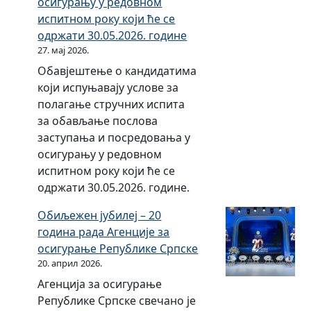
а
осигурању у редовном
з
а
д
т
н
и
П
испитном року који ће се
в
њ
а
а
и
к
р
одржати 30.05.2026. године
ј
е
ц
в
х
a
а
27. мај 2026.
е
и
а
п
о
в
ш
Обавјештење о кандидатима
м
з
о
п
и
т
који испуњавају услове за
а
а
з
р
л
а
полагање стручних испита
у
о
и
а
н
ј
за обављање послова
л
с
ц
в
и
а
заступања и посредовања у
а
и
и
и
к
осигурању у редовном
г
г
ј
л
a
испитном року који ће се
а
у
а
и
о
одржати 30.05.2026. године.
њ
р
д
м
о
а
а
р
а
Обиљежен јубилеј – 20
б
с
њ
у
о
година рада Агенције за
л
р
е
ш
с
осигурање Републике Српске
и
е
т
н
20. април 2026.
к
д
в
и
у
Агенција за осигурање
с
а
в
и
Републике Српске свечано је
т
з
а