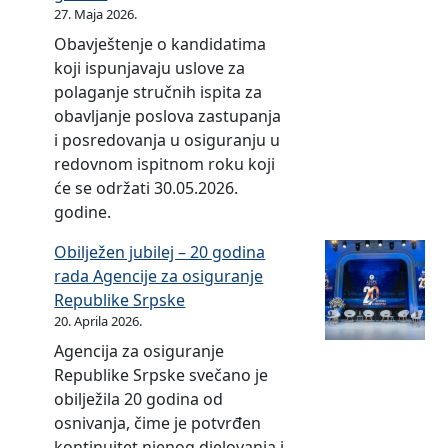
i
o
27. Maja 2026.
z
a
m
a
l
s
i
g
a
Obavještenje o kandidatima
o
i
i
c
a
o
koji ispunjavaju uslove za
o
m
g
i
n
s
polaganje stručnih ispita za
b
a
u
j
j
n
obavljanje poslova zastupanja
l
o
r
a
a
i
i posredovanja u osiguranju u
i
s
a
d
s
v
redovnom ispitnom roku koji
k
n
n
r
r
a
će se održati 30.05.2026.
u
i
j
u
e
n
godine.
i
v
e
š
d
j
s
a
Obilježen jubilej – 20 godina
t
s
a
a
n
rada Agencije za osiguranje
v
t
i
d
j
Republike Srpske
a
a
p
r
a
20. Aprila 2026.
z
v
o
ž
i
Agencija za osiguranje
a
a
s
a
p
Republike Srpske svečano je
o
d
l
j
o
obilježila 20 godina od
s
r
o
u
s
osnivanja, čime je potvrđen
i
u
v
n
l
kontinuitet njenog djelovanja i