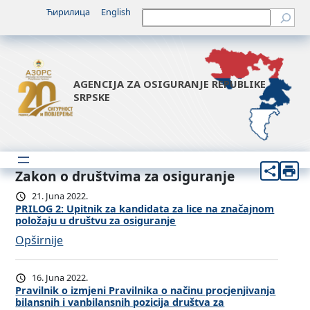
Ћирилица
English
Претрага
AGENCIJA ZA OSIGURANJE REPUBLIKE
SRPSKE
Zakon o društvima za osiguranje
21. Juna 2022.
PRILOG 2: Upitnik za kandidata za lice na značajnom
položaju u društvu za osiguranje
:
Opširnije
P
R
16. Juna 2022.
I
Pravilnik o izmjeni Pravilnika o načinu procjenjivanja
bilansnih i vanbilansnih pozicija društva za
L