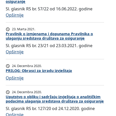
osiguranje
O
Sl. glasnik RS br. 57/22 od 16.06.2022. godine
G
:
Opširnije
2
P
:
r
23. Marta 2021.
U
a
Pravilnik o izmjenama i dopunama Pravilnika o
p
ulaganju sredstava društava za osiguranje
v
i
Sl. glasnik RS br. 23/21 od 23.03.2021. godine
i
t
:
Opširnije
l
n
P
n
i
r
i
24. Decembra 2020.
k
a
k
PRILOG: Obrasci za izradu izvještaja
z
v
o
:
Opširnije
a
i
i
P
k
l
z
R
a
24. Decembra 2020.
n
m
I
Uputstvo o obliku i sadržaju izvještaja o analitičkim
n
i
podacima ulaganja sredstava društava za osiguranje
j
L
d
k
e
Sl. glasnik RS br. 127/20 od 24.12.2020. godine
O
i
o
n
:
Opširnije
G