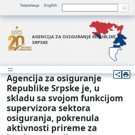
Idi
Ћирилица
English
Претрага
na
sadržaj
AGENCIJA ZA OSIGURANJE REPUBLIKE
SRPSKE
Agencija za osiguranje
Republike Srpske je, u
skladu sa svojom funkcijom
supervizora sektora
osiguranja, pokrenula
aktivnosti prireme za