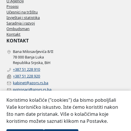
O Agenciji
Propisi
Učesnici na tržištu
Izvještaji i statistika
Saradnja i razvoj
Ombudsman
Kontakt
KONTAKT
Bana Milosavljevića 8/II
78 000 Banja Luka
Republika Srpska, BiH
+387 51 228 910
+387 51 228 920
kabinet@azors.rs.ba
potrosaci@azors.rs.ba
szzp@azors.rs.ba
Koristimo kolačiće ("cookies") da bismo poboljšali
PRATITE NAS
Vaše korisničko iskustvo. Iste ćemo koristiti nakon
što nam date pristanak. Više o kolačićima koje
Facebook
koristimo možete saznati klikom na Postavke.
Instagram
Linkedin