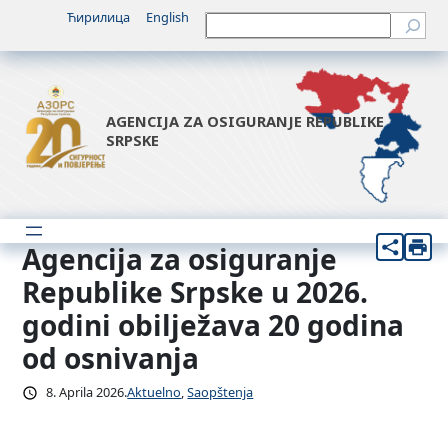
Idi
Ћирилица
English
Претрага
na
sadržaj
AGENCIJA ZA OSIGURANJE REPUBLIKE
SRPSKE
Agencija za osiguranje
Republike Srpske u 2026.
godini obilježava 20 godina
od osnivanja
8. Aprila 2026.
Aktuelno
, 
Saopštenja