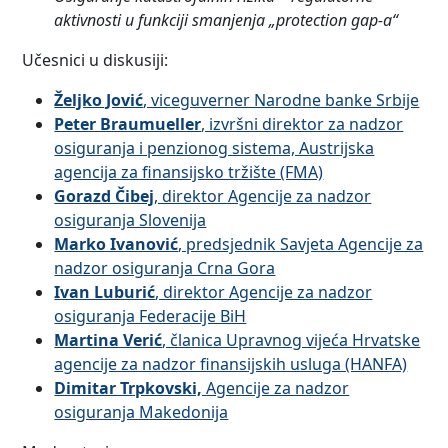
aktivnosti u funkciji smanjenja „protection gap-a“
Učesnici u diskusiji:
Željko Jović
, viceguverner Narodne banke Srbije
Peter Braumueller
, izvršni direktor za nadzor
osiguranja i penzionog sistema, Austrijska
agencija za finansijsko tržište (FMA)
Gorazd Čibej
, direktor Agencije za nadzor
osiguranja Slovenija
Marko Ivanović
, predsjednik Savjeta Agencije za
nadzor osiguranja Crna Gora
Ivan Luburić
, direktor Agencije za nadzor
osiguranja Federacije BiH
Martina Verić
, članica Upravnog vijeća Hrvatske
agencije za nadzor finansijskih usluga (HANFA)
Dimitar Trpkovski,
Agencije za nadzor
osiguranja Makedonija