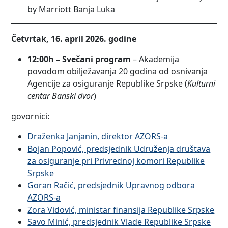
by Marriott Banja Luka
Četvrtak, 16. april 2026. godine
12:00h – Svečani program
– Akademija
povodom obilježavanja 20 godina od osnivanja
Agencije za osiguranje Republike Srpske (
Kulturni
centar Banski dvor
)
govornici:
Draženka Janjanin, direktor AZORS-a
Bojan Popović, predsjednik Udruženja društava
za osiguranje pri Privrednoj komori Republike
Srpske
Goran Račić, predsjednik Upravnog odbora
AZORS-a
Zora Vidović, ministar finansija Republike Srpske
Savo Minić, predsjednik Vlade Republike Srpske