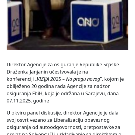
Direktor Agencije za osiguranje Republike Srpske
Draženka Janjanin učestvovala je na
konferenciji
„VIZIJA 2025 – Na pragu novog
“, kojom je
obilježeno 20 godina rada Agencije za nadzor
osiguranja FbiH, koja je održana u Sarajevu, dana
07.11.2025. godine
U okviru panel diskusije, direktor Agencije je dala
svoj osvrt vezano za Liberalizaciju obaveznog
osiguranja od autoodgovornosti, pretpostavke za
prelaz na Solvency II i usklađivanje sa direktivom o