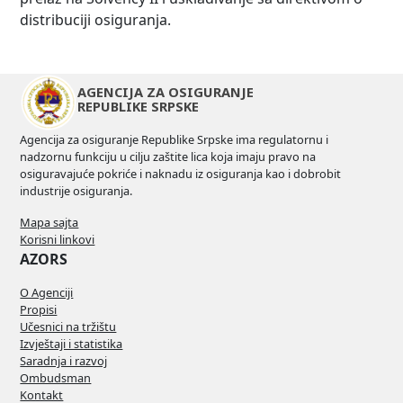
distribuciji osiguranja.
AGENCIJA ZA OSIGURANJE
REPUBLIKE SRPSKE
Agencija za osiguranje Republike Srpske ima regulatornu i
nadzornu funkciju u cilju zaštite lica koja imaju pravo na
osiguravajuće pokriće i naknadu iz osiguranja kao i dobrobit
industrije osiguranja.
Mapa sajta
Korisni linkovi
AZORS
O Agenciji
Propisi
Učesnici na tržištu
Izvještaji i statistika
Saradnja i razvoj
Ombudsman
Kontakt