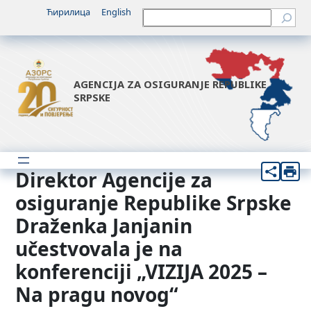
Idi
Ћирилица
English
Претрага
na
sadržaj
AGENCIJA ZA OSIGURANJE REPUBLIKE
SRPSKE
Direktor Agencije za
osiguranje Republike Srpske
Draženka Janjanin
učestvovala je na
konferenciji „VIZIJA 2025 –
Na pragu novog“